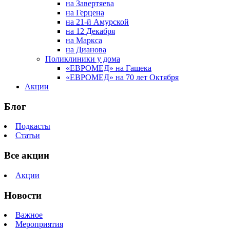
на Завертяева
на Герцена
на 21-й Амурской
на 12 Декабря
на Маркса
на Дианова
Поликлиники у дома
«ЕВРОМЕД» на Гашека
«ЕВРОМЕД» на 70 лет Октября
Акции
Блог
Подкасты
Статьи
Все акции
Акции
Новости
Важное
Мероприятия