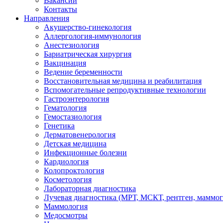
Вакансии
Контакты
Направления
Акушерство-гинекология
Аллергология-иммунология
Анестезиология
Бариатрическая хирургия
Вакцинация
Ведение беременности
Восстановительная медицина и реабилитация
Вспомогательные репродуктивные технологии
Гастроэнтерология
Гематология
Гемостазиология
Генетика
Дерматовенерология
Детская медицина
Инфекционные болезни
Кардиология
Колопроктология
Косметология
Лабораторная диагностика
Лучевая диагностика (МРТ, МСКТ, рентген, маммо
Маммология
Медосмотры