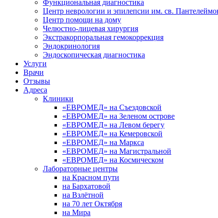
Функциональная диагностика
Центр неврологии и эпилепсии им. св. Пантелеймо
Центр помощи на дому
Челюстно-лицевая хирургия
Экстракорпоральная гемокоррекция
Эндокринология
Эндоскопическая диагностика
Услуги
Врачи
Отзывы
Адреса
Клиники
«ЕВРОМЕД» на Съездовской
«ЕВРОМЕД» на Зеленом острове
«ЕВРОМЕД» на Левом берегу
«ЕВРОМЕД» на Кемеровской
«ЕВРОМЕД» на Маркса
«ЕВРОМЕД» на Магистральной
«ЕВРОМЕД» на Космическом
Лабораторные центры
на Красном пути
на Бархатовой
на Взлётной
на 70 лет Октября
на Мира