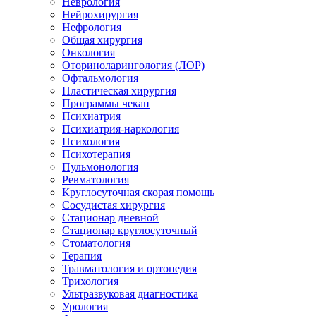
Неврология
Нейрохирургия
Нефрология
Общая хирургия
Онкология
Оториноларингология (ЛОР)
Офтальмология
Пластическая хирургия
Программы чекап
Психиатрия
Психиатрия-наркология
Психология
Психотерапия
Пульмонология
Ревматология
Круглосуточная скорая помощь
Сосудистая хирургия
Стационар дневной
Стационар круглосуточный
Стоматология
Терапия
Травматология и ортопедия
Трихология
Ультразвуковая диагностика
Урология