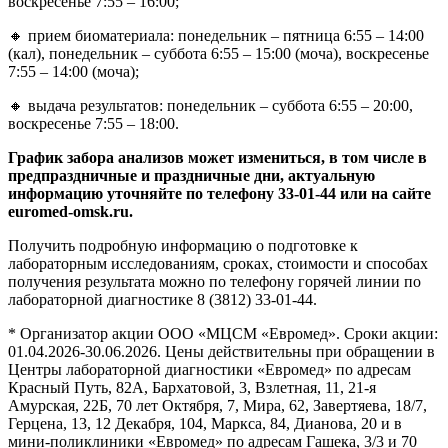
воскресенье 7:55 – 16:00;
🔸 прием биоматериала: понедельник – пятница 6:55 – 14:00
(кал), понедельник – суббота 6:55 – 15:00 (моча), воскресенье
7:55 – 14:00 (моча);
🔸 выдача результатов: понедельник – суббота 6:55 – 20:00,
воскресенье 7:55 – 18:00.
График забора анализов может измениться, в том числе в
предпраздничные и праздничные дни, актуальную
информацию уточняйте по телефону 33-01-44 или на сайте
euromed-omsk.ru.
Получить подробную информацию о подготовке к
лабораторным исследованиям, сроках, стоимости и способах
получения результата можно по телефону горячей линии по
лабораторной диагностике 8 (3812) 33-01-44.
* Организатор акции ООО «МЦСМ «Евромед». Сроки акции:
01.04.2026-30.06.2026. Цены действительны при обращении в
Центры лабораторной диагностики «Евромед» по адресам
Красный Путь, 82А, Бархатовой, 3, Взлетная, 11, 21-я
Амурская, 22Б, 70 лет Октября, 7, Мира, 62, Завертяева, 18/7,
Герцена, 13, 12 Декабря, 104, Маркса, 84, Дианова, 20 и в
мини-поликлиники «Евромед» по адресам Гашека, 3/3 и 70