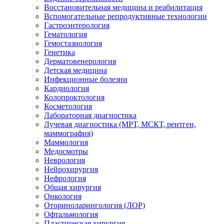
Восстановительная медицина и реабилитация
Вспомогательные репродуктивные технологии
Гастроэнтерология
Гематология
Гемостазиология
Генетика
Дерматовенерология
Детская медицина
Инфекционные болезни
Кардиология
Колопроктология
Косметология
Лабораторная диагностика
Лучевая диагностика (МРТ, МСКТ, рентген,
маммография)
Маммология
Медосмотры
Неврология
Нейрохирургия
Нефрология
Общая хирургия
Онкология
Оториноларингология (ЛОР)
Офтальмология
Пластическая хирургия