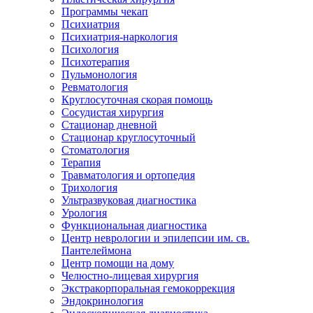
Программы чекап
Психиатрия
Психиатрия-наркология
Психология
Психотерапия
Пульмонология
Ревматология
Круглосуточная скорая помощь
Сосудистая хирургия
Стационар дневной
Стационар круглосуточный
Стоматология
Терапия
Травматология и ортопедия
Трихология
Ультразвуковая диагностика
Урология
Функциональная диагностика
Центр неврологии и эпилепсии им. св.
Пантелеймона
Центр помощи на дому
Челюстно-лицевая хирургия
Экстракорпоральная гемокоррекция
Эндокринология