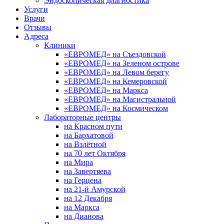
Эндоскопическая диагностика
Услуги
Врачи
Отзывы
Адреса
Клиники
«ЕВРОМЕД» на Съездовской
«ЕВРОМЕД» на Зеленом острове
«ЕВРОМЕД» на Левом берегу
«ЕВРОМЕД» на Кемеровской
«ЕВРОМЕД» на Маркса
«ЕВРОМЕД» на Магистральной
«ЕВРОМЕД» на Космическом
Лабораторные центры
на Красном пути
на Бархатовой
на Взлётной
на 70 лет Октября
на Мира
на Завертяева
на Герцена
на 21-й Амурской
на 12 Декабря
на Маркса
на Дианова