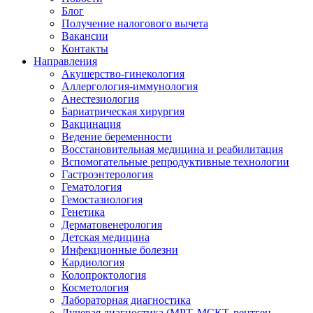
Блог
Получение налогового вычета
Вакансии
Контакты
Направления
Акушерство-гинекология
Аллергология-иммунология
Анестезиология
Бариатрическая хирургия
Вакцинация
Ведение беременности
Восстановительная медицина и реабилитация
Вспомогательные репродуктивные технологии
Гастроэнтерология
Гематология
Гемостазиология
Генетика
Дерматовенерология
Детская медицина
Инфекционные болезни
Кардиология
Колопроктология
Косметология
Лабораторная диагностика
Лучевая диагностика (МРТ, МСКТ, рентген,