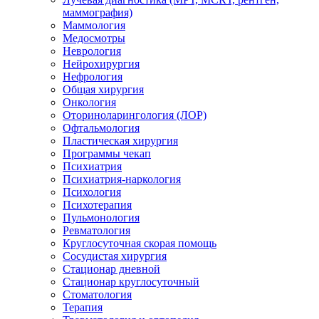
маммография)
Маммология
Медосмотры
Неврология
Нейрохирургия
Нефрология
Общая хирургия
Онкология
Оториноларингология (ЛОР)
Офтальмология
Пластическая хирургия
Программы чекап
Психиатрия
Психиатрия-наркология
Психология
Психотерапия
Пульмонология
Ревматология
Круглосуточная скорая помощь
Сосудистая хирургия
Стационар дневной
Стационар круглосуточный
Стоматология
Терапия