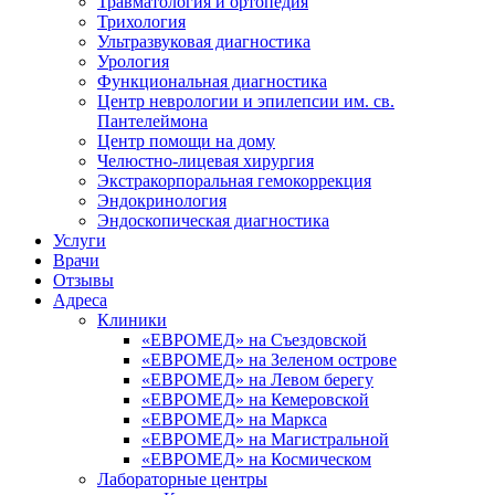
Травматология и ортопедия
Трихология
Ультразвуковая диагностика
Урология
Функциональная диагностика
Центр неврологии и эпилепсии им. св.
Пантелеймона
Центр помощи на дому
Челюстно-лицевая хирургия
Экстракорпоральная гемокоррекция
Эндокринология
Эндоскопическая диагностика
Услуги
Врачи
Отзывы
Адреса
Клиники
«ЕВРОМЕД» на Съездовской
«ЕВРОМЕД» на Зеленом острове
«ЕВРОМЕД» на Левом берегу
«ЕВРОМЕД» на Кемеровской
«ЕВРОМЕД» на Маркса
«ЕВРОМЕД» на Магистральной
«ЕВРОМЕД» на Космическом
Лабораторные центры