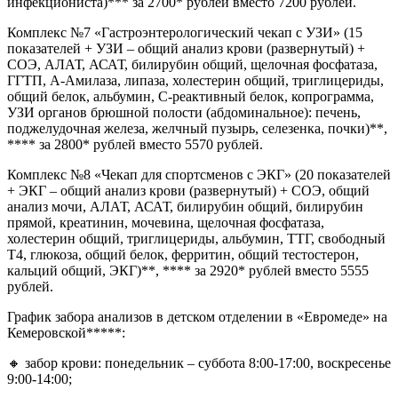
инфекциониста)*** за 2700* рублей вместо 7200 рублей.
Комплекс №7 «Гастроэнтерологический чекап с УЗИ» (15
показателей + УЗИ – общий анализ крови (развернутый) +
СОЭ, АЛАТ, АСАТ, билирубин общий, щелочная фосфатаза,
ГГТП, А-Амилаза, липаза, холестерин общий, триглицериды,
общий белок, альбумин, С-реактивный белок, копрограмма,
УЗИ органов брюшной полости (абдоминальное): печень,
поджелудочная железа, желчный пузырь, селезенка, почки)**,
**** за 2800* рублей вместо 5570 рублей.
Комплекс №8 «Чекап для спортсменов с ЭКГ» (20 показателей
+ ЭКГ – общий анализ крови (развернутый) + СОЭ, общий
анализ мочи, АЛАТ, АСАТ, билирубин общий, билирубин
прямой, креатинин, мочевина, щелочная фосфатаза,
холестерин общий, триглицериды, альбумин, ТТГ, свободный
Т4, глюкоза, общий белок, ферритин, общий тестостерон,
кальций общий, ЭКГ)**, **** за 2920* рублей вместо 5555
рублей.
График забора анализов в детском отделении в «Евромеде» на
Кемеровской*****:
🔸 забор крови: понедельник – суббота 8:00-17:00, воскресенье
9:00-14:00;