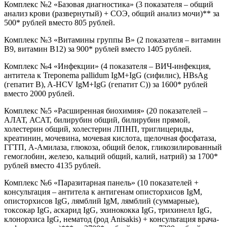
Комплекс №2 «Базовая диагностика» (3 показателя – общий
анализ крови (развернутый) + СОЭ, общий анализ мочи)** за
500* рублей вместо 805 рублей.
Комплекс №3 «Витамины группы В» (2 показателя – витамин
В9, витамин В12) за 900* рублей вместо 1405 рублей.
Комплекс №4 «Инфекции» (4 показателя – ВИЧ-инфекция,
антитела к Treponema pallidum IgM+IgG (сифилис), HBsAg
(гепатит B), A-HCV IgM+IgG (гепатит C)) за 1600* рублей
вместо 2000 рублей.
Комплекс №5 «Расширенная биохимия» (20 показателей –
АЛАТ, АСАТ, билирубин общий, билирубин прямой,
холестерин общий, холестерин ЛПНП, триглицериды,
креатинин, мочевина, мочевая кислота, щелочная фосфатаза,
ГГТП, А-Амилаза, глюкоза, общий белок, гликозилированный
гемоглобин, железо, кальций общий, калий, натрий) за 1700*
рублей вместо 4135 рублей.
Комплекс №6 «Паразитарная панель» (10 показателей +
консультация – антитела к антигенам описторхисов IgM,
описторхисов IgG, лямблий IgM, лямблий (суммарные),
токсокар IgG, аскарид IgG, эхинококка IgG, трихинелл IgG,
клонорхиса IgG, нематод (род Anisakis) + консультация врача-