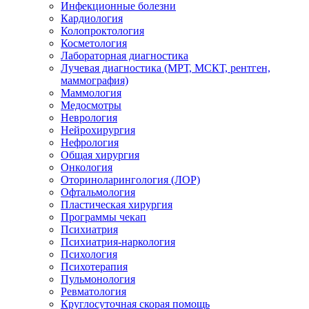
Инфекционные болезни
Кардиология
Колопроктология
Косметология
Лабораторная диагностика
Лучевая диагностика (МРТ, МСКТ, рентген,
маммография)
Маммология
Медосмотры
Неврология
Нейрохирургия
Нефрология
Общая хирургия
Онкология
Оториноларингология (ЛОР)
Офтальмология
Пластическая хирургия
Программы чекап
Психиатрия
Психиатрия-наркология
Психология
Психотерапия
Пульмонология
Ревматология
Круглосуточная скорая помощь