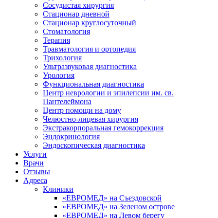
Сосудистая хирургия
Стационар дневной
Стационар круглосуточный
Стоматология
Терапия
Травматология и ортопедия
Трихология
Ультразвуковая диагностика
Урология
Функциональная диагностика
Центр неврологии и эпилепсии им. св.
Пантелеймона
Центр помощи на дому
Челюстно-лицевая хирургия
Экстракорпоральная гемокоррекция
Эндокринология
Эндоскопическая диагностика
Услуги
Врачи
Отзывы
Адреса
Клиники
«ЕВРОМЕД» на Съездовской
«ЕВРОМЕД» на Зеленом острове
«ЕВРОМЕД» на Левом берегу