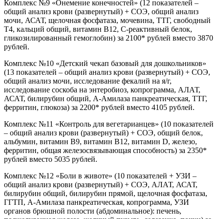
Комплекс №9 «Онемение конечностей» (12 показателей –
общий анализ крови (развернутый) + СОЭ, общий анализ
мочи, АСАТ, щелочная фосфатаза, мочевина, ТТГ, свободный
Т4, кальций общий, витамин В12, С-реактивный белок,
гликозилированный гемоглобин) за 2100* рублей вместо 3870
рублей.
Комплекс №10 «Детский чекап базовый для дошкольников»
(13 показателей – общий анализ крови (развернутый) + СОЭ,
общий анализ мочи, исследование фекалий на я/г,
исследование соскоба на энтеробиоз, копрограмма, АЛАТ,
АСАТ, билирубин общий, А-Амилаза панкреатическая, ТТГ,
ферритин, глюкоза) за 2200* рублей вместо 4105 рублей.
Комплекс №11 «Контроль для вегетарианцев» (10 показателей
– общий анализ крови (развернутый) + СОЭ, общий белок,
альбумин, витамин В9, витамин В12, витамин D, железо,
ферритин, общая железосвязывающая способность) за 2350*
рублей вместо 5035 рублей.
Комплекс №12 «Боли в животе» (10 показателей + УЗИ –
общий анализ крови (развернутый) + СОЭ, АЛАТ, АСАТ,
билирубин общий, билирубин прямой, щелочная фосфатаза,
ГГТП, А-Амилаза панкреатическая, копрограмма, УЗИ
органов брюшной полости (абдоминальное): печень,