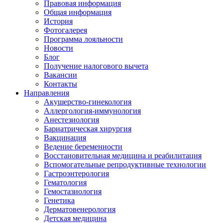
Правовая информация
Общая информация
История
Фотогалерея
Программа лояльности
Новости
Блог
Получение налогового вычета
Вакансии
Контакты
Направления
Акушерство-гинекология
Аллергология-иммунология
Анестезиология
Бариатрическая хирургия
Вакцинация
Ведение беременности
Восстановительная медицина и реабилитация
Вспомогательные репродуктивные технологии
Гастроэнтерология
Гематология
Гемостазиология
Генетика
Дерматовенерология
Детская медицина