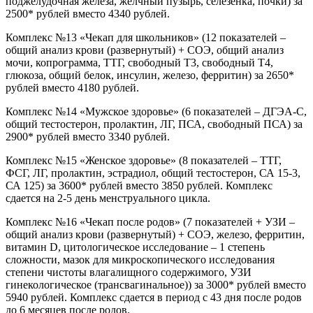
поджелудочная железа, желчный пузырь, селезенка, почки) за
2500* рублей вместо 4340 рублей.
Комплекс №13 «Чекап для школьников» (12 показателей –
общий анализ крови (развернутый) + СОЭ, общий анализ
мочи, копрограмма, ТТГ, свободный Т3, свободный Т4,
глюкоза, общий белок, инсулин, железо, ферритин) за 2650*
рублей вместо 4180 рублей.
Комплекс №14 «Мужское здоровье» (6 показателей – ДГЭА-С,
общий тестостерон, пролактин, ЛГ, ПСА, свободный ПСА) за
2900* рублей вместо 3340 рублей.
Комплекс №15 «Женское здоровье» (8 показателей – ТТГ,
ФСГ, ЛГ, пролактин, эстрадиол, общий тестостерон, СА 15-3,
СА 125) за 3600* рублей вместо 3850 рублей. Комплекс
сдается на 2-5 день менструального цикла.
Комплекс №16 «Чекап после родов» (7 показателей + УЗИ –
общий анализ крови (развернутый) + СОЭ, железо, ферритин,
витамин D, цитологическое исследование – 1 степень
сложности, мазок для микроскопического исследования
степени чистоты влагалищного содержимого, УЗИ
гинекологическое (трансвагинальное)) за 3000* рублей вместо
5940 рублей. Комплекс сдается в период с 43 дня после родов
до 6 месяцев после родов.