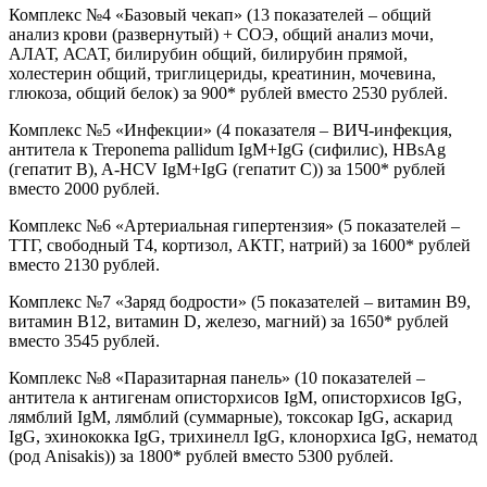
Комплекс №4 «Базовый чекап» (13 показателей – общий
анализ крови (развернутый) + СОЭ, общий анализ мочи,
АЛАТ, АСАТ, билирубин общий, билирубин прямой,
холестерин общий, триглицериды, креатинин, мочевина,
глюкоза, общий белок) за 900* рублей вместо 2530 рублей.
Комплекс №5 «Инфекции» (4 показателя – ВИЧ-инфекция,
антитела к Treponema pallidum IgM+IgG (сифилис), HBsAg
(гепатит B), A-HCV IgM+IgG (гепатит C)) за 1500* рублей
вместо 2000 рублей.
Комплекс №6 «Артериальная гипертензия» (5 показателей –
ТТГ, свободный Т4, кортизол, АКТГ, натрий) за 1600* рублей
вместо 2130 рублей.
Комплекс №7 «Заряд бодрости» (5 показателей – витамин В9,
витамин В12, витамин D, железо, магний) за 1650* рублей
вместо 3545 рублей.
Комплекс №8 «Паразитарная панель» (10 показателей –
антитела к антигенам описторхисов IgM, описторхисов IgG,
лямблий IgM, лямблий (суммарные), токсокар IgG, аскарид
IgG, эхинококка IgG, трихинелл IgG, клонорхиса IgG, нематод
(род Anisakis)) за 1800* рублей вместо 5300 рублей.