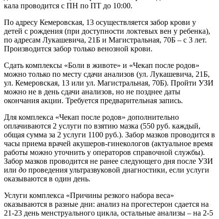
кала проводится с ПН по ПТ до 10:00.
По адресу Кемеровская, 13 осуществляется забор крови у
детей с рождения (при доступности локтевых вен у ребенка),
по адресам Лукашевича, 21Б и Магистральная, 70Б – с 3 лет.
Производится забор только венозной крови.
Сдать комплексы «Боли в животе» и «Чекап после родов»
можно только по месту сдачи анализов (ул. Лукашевича, 21Б,
ул. Кемеровская, 13 или ул. Магистральная, 70Б). Пройти УЗИ
можно не в день сдачи анализов, но не позднее даты
окончания акции. Требуется предварительная запись.
Для комплекса «Чекап после родов» дополнительно
оплачиваются 2 услуги по взятию мазка (550 руб. каждый,
общая сумма за 2 услуги 1100 руб.). Забор мазков проводится в
часы приема врачей акушеров-гинекологов (актуальное время
работы можно уточнить у операторов справочной службы).
Забор мазков проводится не ранее следующего дня после УЗИ
или
до
проведения ультразвуковой диагностики, если услуги
оказываются в один день.
Услуги комплекса «Причины резкого набора веса»
оказываются в разные дни: анализ на прогестерон сдается на
21-23 день менструального цикла, остальные анализы – на 2-5