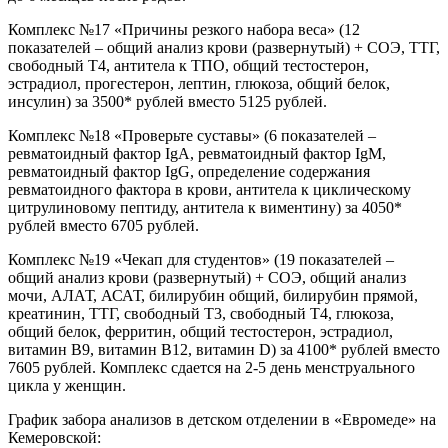
Комплекс №17 «Причины резкого набора веса» (12
показателей – общий анализ крови (развернутый) + СОЭ, ТТГ,
свободный Т4, антитела к ТПО, общий тестостерон,
эстрадиол, прогестерон, лептин, глюкоза, общий белок,
инсулин) за 3500* рублей вместо 5125 рублей.
Комплекс №18 «Проверьте суставы» (6 показателей –
ревматоидный фактор IgА, ревматоидный фактор IgM,
ревматоидный фактор IgG, определение содержания
ревматоидного фактора в крови, антитела к циклическому
цитрулиновому пептиду, антитела к виментину) за 4050*
рублей вместо 6705 рублей.
Комплекс №19 «Чекап для студентов» (19 показателей –
общий анализ крови (развернутый) + СОЭ, общий анализ
мочи, АЛАТ, АСАТ, билирубин общий, билирубин прямой,
креатинин, ТТГ, свободный Т3, свободный Т4, глюкоза,
общий белок, ферритин, общий тестостерон, эстрадиол,
витамин В9, витамин В12, витамин D) за 4100* рублей вместо
7605 рублей. Комплекс сдается на 2-5 день менструального
цикла у женщин.
График забора анализов в детском отделении в «Евромеде» на
Кемеровской: