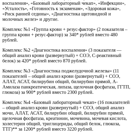
воспаления», «Базовый лабораторный чекап», «Инфекции»,
«Усталость», «Готовность к экзаменам», «Здоровая кожа»,
«Риск ранней седины», «Диагностика щитовидной и
молочных желез» и другие.
Комплекс №1 «Группа крови + резус-фактор» (2 показателя –
группа крови + резус-фактор) за 340* рублей вместо 480
рублей.
Комплекс №2 «Диагностика воспаления» (3 показателя —
общий анализ крови (развернутый) + СОЭ, С-реактивный
белок) за 420* рублей вместо 870 рублей.
Комплекс №3 «Диагностика поджелудочной железы» (11
показателей – общий анализ крови (развернутый) + СОЭ,
АЛАТ, АСАТ, билирубин общий, билирубин прямой, А-
Амилаза панкреатическая, липаза, щелочная фосфатаза, ГГТП,
глюкоза) за 900* рублей вместо 2300 рублей.
Комплекс №4 «Базовый лабораторный чекап» (16 показателей
– общий анализ крови (развернутый) + СОЭ, общий анализ
мочи, АЛАТ, АСАТ, билирубин общий, билирубин прямой,
щелочная фосфатаза, креатинин, мочевина, мочевая кислота,
холестерин общий, триглицериды, общий белок, глюкоза,
ТТГ)** за 1200* рублей вместо 3220 рублей.