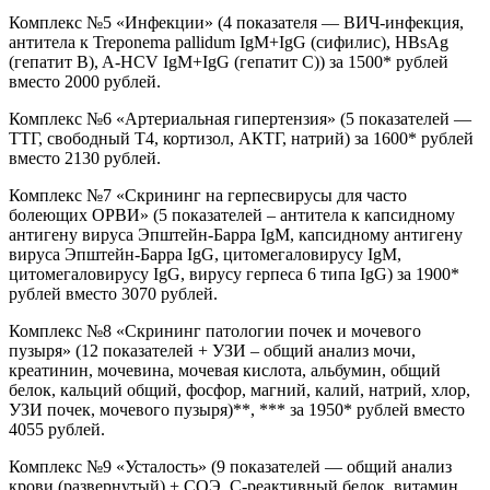
Комплекс №5 «Инфекции» (4 показателя — ВИЧ-инфекция,
антитела к Treponema pallidum IgM+IgG (сифилис), HBsAg
(гепатит B), A-HCV IgM+IgG (гепатит C)) за 1500* рублей
вместо 2000 рублей.
Комплекс №6 «Артериальная гипертензия» (5 показателей —
ТТГ, свободный Т4, кортизол, АКТГ, натрий) за 1600* рублей
вместо 2130 рублей.
Комплекс №7 «Скрининг на герпесвирусы для часто
болеющих ОРВИ» (5 показателей – антитела к капсидному
антигену вируса Эпштейн-Барра IgM, капсидному антигену
вируса Эпштейн-Барра IgG, цитомегаловирусу IgM,
цитомегаловирусу IgG, вирусу герпеса 6 типа IgG) за 1900*
рублей вместо 3070 рублей.
Комплекс №8 «Скрининг патологии почек и мочевого
пузыря» (12 показателей + УЗИ – общий анализ мочи,
креатинин, мочевина, мочевая кислота, альбумин, общий
белок, кальций общий, фосфор, магний, калий, натрий, хлор,
УЗИ почек, мочевого пузыря)**, *** за 1950* рублей вместо
4055 рублей.
Комплекс №9 «Усталость» (9 показателей — общий анализ
крови (развернутый) + СОЭ, С-реактивный белок, витамин