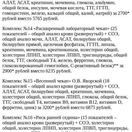
АЛАТ, АСАТ, креатинин, мочевина, глюкоза, альбумин,
общий белок, инсулин, мочевая кислота, ТТГ, ГГТП,
гомоцистеин, железо, кальций общий, калий, натрий) за 2700*
рублей вместо 5765 рублей.
Комплекс №14 «Расширенный лабораторный чекап» (25
показателей – общий анализ крови (развернутый) + СОЭ,
общий анализ мочи, АЛАТ, АСАТ, билирубин общий,
билирубин прямой, щелочная фосфатаза, ГГТП, липаза,
креатинин, мочевина, креатинкиназа, холестерин общий,
холестерин ЛПНП, холестерин ЛПВП, триглицериды, общий
белок, ТТГ, свободный Т4, железо, ферритин, глюкоза,
гликозилированный гемоглобин, С-реактивный белок)** за
2900* рублей вместо 6235 рублей.
Комплекс №15 «Весенний чекап» О.В. Яворской (18
показателей – общий анализ крови (развернутый) + СОЭ,
АЛАТ, АСАТ, билирубин общий, креатинин, мочевина,
холестерин общий, холестерин ЛПНП, глюкоза, общий белок,
ТТГ, свободный Т4, витамин В9, витамин В12, витамин D,
ферритин, цинк) за 3200* рублей вместо 6875 рублей.
Комплекс №16 «Риск ранней седины» (15 показателей –
общий анализ крови (развернутый) + СОЭ, холестерин
общий, холестерин ЛПНП, холестерин ЛПВП, триглицериды,