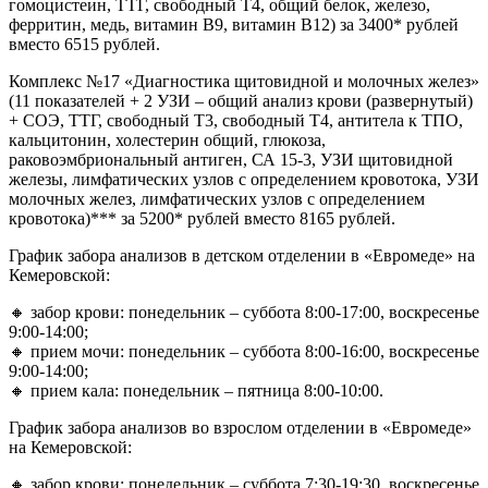
гомоцистеин, ТТГ, свободный Т4, общий белок, железо,
ферритин, медь, витамин В9, витамин В12) за 3400* рублей
вместо 6515 рублей.
Комплекс №17 «Диагностика щитовидной и молочных желез»
(11 показателей + 2 УЗИ – общий анализ крови (развернутый)
+ СОЭ, ТТГ, свободный Т3, свободный Т4, антитела к ТПО,
кальцитонин, холестерин общий, глюкоза,
раковоэмбриональный антиген, СА 15-3, УЗИ щитовидной
железы, лимфатических узлов с определением кровотока, УЗИ
молочных желез, лимфатических узлов с определением
кровотока)*** за 5200* рублей вместо 8165 рублей.
График забора анализов в детском отделении в «Евромеде» на
Кемеровской:
🔸 забор крови: понедельник – суббота 8:00-17:00, воскресенье
9:00-14:00;
🔸 прием мочи: понедельник – суббота 8:00-16:00, воскресенье
9:00-14:00;
🔸 прием кала: понедельник – пятница 8:00-10:00.
График забора анализов во взрослом отделении в «Евромеде»
на Кемеровской:
🔸 забор крови: понедельник – суббота 7:30-19:30, воскресенье