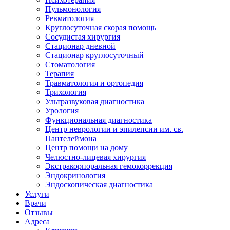
Пульмонология
Ревматология
Круглосуточная скорая помощь
Сосудистая хирургия
Стационар дневной
Стационар круглосуточный
Стоматология
Терапия
Травматология и ортопедия
Трихология
Ультразвуковая диагностика
Урология
Функциональная диагностика
Центр неврологии и эпилепсии им. св.
Пантелеймона
Центр помощи на дому
Челюстно-лицевая хирургия
Экстракорпоральная гемокоррекция
Эндокринология
Эндоскопическая диагностика
Услуги
Врачи
Отзывы
Адреса