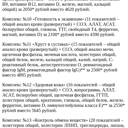
В9, витамин В12, витамин D, железо, магний, кальций
общий) за 2050* рублей вместо 4620 рублей.
Комплекс №10 «Готовность к экзаменам» (11 показателей –
общий анализ крови (развернутый) + СОЭ, АЛАТ, АСАТ,
билирубин общий, глюкоза, ТТГ, свободный Т4, ферритин,
магний, витамин D) за 2100* рублей вместо 4390 рублей.
Комплекс №11 «Хруст в суставах» (15 показателей – общий
анализ крови (развернутый) + СОЭ, общий анализ мочи,
щелочная фосфатаза, мочевая кислота, холестерин общий,
общий белок, железо, кальций общий, калий, натрий, С-
реактивный белок, антистрептолизин О, ревматоидный
фактор IgM, ревматоидный фактор IgG)** за 2500* рублей
вместо 4895 рублей.
Комплекс №12 «Здоровая кожа» (16 показателей – общий
анализ крови (развернутый) + СОЭ, копрограмма, АЛАТ,
АСАТ, билирубин общий, щелочная фосфатаза, ГГТП,
холестерин общий, креатинин, глюкоза, общий белок, железо,
ферритин, витамин D, иммуноглобулины класса Е)** за 2550*
рублей вместо 5645 рублей.
Комплекс №13 «Контроль обмена веществ» (20 показателей –
холестерин общий, холестерин ЛПНП, триглицериды, липаза,