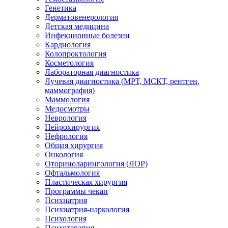
Генетика
Дерматовенерология
Детская медицина
Инфекционные болезни
Кардиология
Колопроктология
Косметология
Лабораторная диагностика
Лучевая диагностика (МРТ, МСКТ, рентген,
маммография)
Маммология
Медосмотры
Неврология
Нейрохирургия
Нефрология
Общая хирургия
Онкология
Оториноларингология (ЛОР)
Офтальмология
Пластическая хирургия
Программы чекап
Психиатрия
Психиатрия-наркология
Психология
Психотерапия