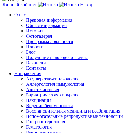
Личный кабинет
Назад
О нас
Правовая информация
Общая информация
История
Фотогалерея
Программа лояльности
Новости
Блог
Получение налогового вычета
Вакансии
Контакты
Направления
Акушерство-гинекология
Аллергология-иммунология
Анестезиология
Бариатрическая хирургия
Вакцинация
Ведение беременности
Восстановительная медицина и реабилитация
Вспомогательные репродуктивные технологии
Гастроэнтерология
Гематология
Гемостазиология