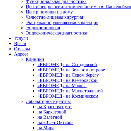
Функциональная диагностика
Центр неврологии и эпилепсии им. св. Пантелеймо
Центр помощи на дому
Челюстно-лицевая хирургия
Экстракорпоральная гемокоррекция
Эндокринология
Эндоскопическая диагностика
Услуги
Врачи
Отзывы
Адреса
Клиники
«ЕВРОМЕД» на Съездовской
«ЕВРОМЕД» на Зеленом острове
«ЕВРОМЕД» на Левом берегу
«ЕВРОМЕД» на Кемеровской
«ЕВРОМЕД» на Маркса
«ЕВРОМЕД» на Магистральной
«ЕВРОМЕД» на Космическом
Лабораторные центры
на Красном пути
на Бархатовой
на Взлётной
на 70 лет Октября
на Мира