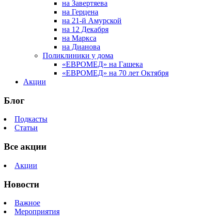
на Завертяева
на Герцена
на 21-й Амурской
на 12 Декабря
на Маркса
на Дианова
Поликлиники у дома
«ЕВРОМЕД» на Гашека
«ЕВРОМЕД» на 70 лет Октября
Акции
Блог
Подкасты
Статьи
Все акции
Акции
Новости
Важное
Мероприятия