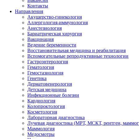
Вакансии
Контакты
Направления
Акушерство-гинекология
Аллергология-иммунология
Анестезиология
Бариатрическая хирургия
Вакцинация
Ведение беременности
Восстановительная медицина и реабилитация
Вспомогательные репродуктивные технологии
Гастроэнтерология
Гематология
Гемостазиология
Генетика
Дерматовенерология
Детская медицина
Инфекционные болезни
Кардиология
Колопроктология
Косметология
Лабораторная диагностика
Лучевая диагностика (МРТ, МСКТ, рентген, маммо
Маммология
Медосмотры