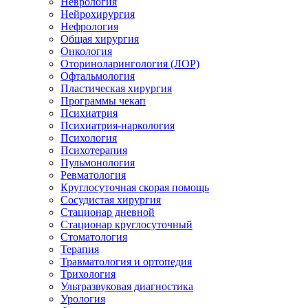
Неврология
Нейрохирургия
Нефрология
Общая хирургия
Онкология
Оториноларингология (ЛОР)
Офтальмология
Пластическая хирургия
Программы чекап
Психиатрия
Психиатрия-наркология
Психология
Психотерапия
Пульмонология
Ревматология
Круглосуточная скорая помощь
Сосудистая хирургия
Стационар дневной
Стационар круглосуточный
Стоматология
Терапия
Травматология и ортопедия
Трихология
Ультразвуковая диагностика
Урология