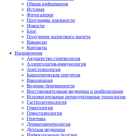
Общая информация
История
Фотогалерея
Программа лояльности
Новости
Блог
Получение налогового вычета
Вакансии
Контакты
Направления
Акушерство-гинекология
Аллергология-иммунология
Анестезиология
Бариатрическая хирургия
Вакцинация
Ведение беременности
Восстановительная медицина и реабилитация
Вспомогательные репродуктивные технологии
Гастроэнтерология
Гематология
Гемостазиология
Генетика
Дерматовенерология
Детская медицина
Инфекционные болезни