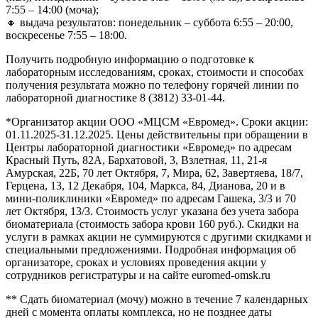
7:55 – 14:00 (моча);
🔸 выдача результатов: понедельник – суббота 6:55 – 20:00,
воскресенье 7:55 – 18:00.
Получить подробную информацию о подготовке к
лабораторным исследованиям, сроках, стоимости и способах
получения результата можно по телефону горячей линии по
лабораторной диагностике 8 (3812) 33-01-44.
*Организатор акции ООО «МЦСМ «Евромед». Сроки акции:
01.11.2025-31.12.2025. Цены действительны при обращении в
Центры лабораторной диагностики «Евромед» по адресам
Красный Путь, 82А, Бархатовой, 3, Взлетная, 11, 21-я
Амурская, 22Б, 70 лет Октября, 7, Мира, 62, Завертяева, 18/7,
Герцена, 13, 12 Декабря, 104, Маркса, 84, Дианова, 20 и в
мини-поликлиники «Евромед» по адресам Гашека, 3/3 и 70
лет Октября, 13/3. Стоимость услуг указана без учета забора
биоматериала (стоимость забора крови 160 руб.). Скидки на
услуги в рамках акции не суммируются с другими скидками и
специальными предложениями. Подробная информация об
организаторе, сроках и условиях проведения акции у
сотрудников регистратуры и на сайте euromed-omsk.ru
** Сдать биоматериал (мочу) можно в течение 7 календарных
дней с момента оплаты комплекса, но не позднее даты