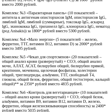
вместо 2000 рублей.
Комплекс №3 «Паразитарная панель» (10 показателей –
антитела к антигенам описторхисов IgM, описторхисов IgG,
лямблий IgM, лямблий (суммарные), токсокар IgG, аскарид
IgG, эхинококка IgG, трихинелл IgG, клонорхиса IgG, нематод
(род Anisakis)) за 1800* рублей вместо 5300 рублей.
Комплекс №4 «Мало энергии» (5 показателей – железо,
ферритин, ТТГ, витамин В12, витамин D) за 2000* рублей
вместо 3495 рублей.
Комплекс №5 «Чекап для спортсменов» (20 показателей –
общий анализ крови (развернутый) + СОЭ, общий анализ
мочи, АЛАТ, АСАТ, билирубин общий, билирубин прямой,
креатинин, мочевина, щелочная фосфатаза, холестерин
общий, триглицериды, альбумин, ТТГ, свободный Т4,
глюкоза, общий белок, ферритин, общий тестостерон, кальций
общий)** за 2350* рублей вместо 4835 рублей.
Комплекс №6 «Контроль для вегетарианцев» (10 показателей
– общий анализ крови (развернутый) + СОЭ, общий белок,
альбумин, витамин В9, витамин В12, витамин D, железо,
ферритин, общая железосвязывающая способность) за 2400*
рублей вместо 5035 рублей.