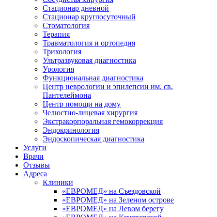
Стационар дневной
Стационар круглосуточный
Стоматология
Терапия
Травматология и ортопедия
Трихология
Ультразвуковая диагностика
Урология
Функциональная диагностика
Центр неврологии и эпилепсии им. св.
Пантелеймона
Центр помощи на дому
Челюстно-лицевая хирургия
Экстракорпоральная гемокоррекция
Эндокринология
Эндоскопическая диагностика
Услуги
Врачи
Отзывы
Адреса
Клиники
«ЕВРОМЕД» на Съездовской
«ЕВРОМЕД» на Зеленом острове
«ЕВРОМЕД» на Левом берегу