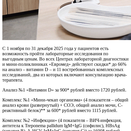
С 1 ноября по 31 декабря 2025 года у пациентов есть
возможность пройти лабораторные исследования по
выгодным ценам. Во всех Центрах лабораторной диагностики
и мини-поликлиниках «Евромед» действуют скидки* до 66%
на анализ – витамин D – и 11 востребованных комплексных
исследований, два из которых включают консультацию врача-
терапевта.
Анализ №1 «Витамин D» за 900* рублей вместо 1720 рублей.
Комплекс №1 «Мини-чекап организма» (4 показателя – общий
анализ крови (развернутый) + СОЭ, общий анализ мочи, С-
реактивный белок)** за 600* рублей вместо 1115 рублей.
Комплекс №2 «Инфекции» (4 показателя – ВИЧ-инфекция,
антитела к Treponema pallidum IgM+IgG (сифилис), HBsAg
(гепатит B), A-HCV IgM+IgG (гепатит C)) за 1600* рублей