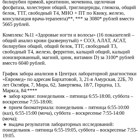
билирубин прямой, креатинин, мочевина, щелочная
фосфатаза, холестерин общий, триглицериды, глюкоза, общий
белок, ТТГ, свободный Т4, МНО + ПТ по Квику, железо,
консультация врача-терапевта)**, *** за 3080* рублей вместо
5665 рублей.
Комплекс №11 «Здоровые ногти и волосы» (16 показателей –
общий анализ крови (развернутый) + СОЭ, АЛАТ, АСАТ,
билирубин общий, общий белок, ТТГ, свободный Т3,
свободный Т4, железо, ферритин, кальций общий, кальций
ионизированный, магний, цинк, витамин D) за 3100* рублей
вместо 6040 рублей.
График забора анализов в Центрах лабораторной диагностики
«Евромед» по адресам Бархатовой, 3, 21-я Амурская, 22Б, 70
лет Октября, 7, Мира, 62, Завертяева, 18/7, Герцена, 13,
Маркса, 84:****
🔸 забор крови: понедельник – пятница 6:55-18:00, суббота –
воскресенье 7:55-18:00;
🔸 прием биоматериала: понедельник – пятница 6:55-10:00
(кал), 6:55-15:00 (моча), суббота – воскресенье 7:55-14:00
(моча);
🔸 выдача результатов лабораторных исследований:
понедельник – пятница 6:55-19:05, суббота – воскресенье 7:55-
19:05.