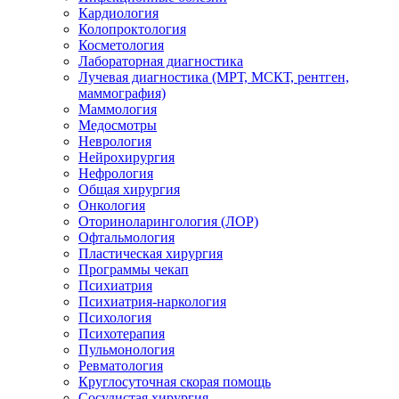
Кардиология
Колопроктология
Косметология
Лабораторная диагностика
Лучевая диагностика (МРТ, МСКТ, рентген,
маммография)
Маммология
Медосмотры
Неврология
Нейрохирургия
Нефрология
Общая хирургия
Онкология
Оториноларингология (ЛОР)
Офтальмология
Пластическая хирургия
Программы чекап
Психиатрия
Психиатрия-наркология
Психология
Психотерапия
Пульмонология
Ревматология
Круглосуточная скорая помощь
Сосудистая хирургия