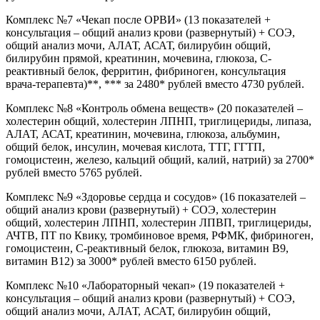
Комплекс №7 «Чекап после ОРВИ» (13 показателей +
консультация – общий анализ крови (развернутый) + СОЭ,
общий анализ мочи, АЛАТ, АСАТ, билирубин общий,
билирубин прямой, креатинин, мочевина, глюкоза, С-
реактивный белок, ферритин, фибриноген, консультация
врача-терапевта)**, *** за 2480* рублей вместо 4730 рублей.
Комплекс №8 «Контроль обмена веществ» (20 показателей –
холестерин общий, холестерин ЛПНП, триглицериды, липаза,
АЛАТ, АСАТ, креатинин, мочевина, глюкоза, альбумин,
общий белок, инсулин, мочевая кислота, ТТГ, ГГТП,
гомоцистеин, железо, кальций общий, калий, натрий) за 2700*
рублей вместо 5765 рублей.
Комплекс №9 «Здоровье сердца и сосудов» (16 показателей –
общий анализ крови (развернутый) + СОЭ, холестерин
общий, холестерин ЛПНП, холестерин ЛПВП, триглицериды,
АЧТВ, ПТ по Квику, тромбиновое время, РФМК, фибриноген,
гомоцистеин, С-реактивный белок, глюкоза, витамин В9,
витамин В12) за 3000* рублей вместо 6150 рублей.
Комплекс №10 «Лабораторный чекап» (19 показателей +
консультация – общий анализ крови (развернутый) + СОЭ,
общий анализ мочи, АЛАТ, АСАТ, билирубин общий,