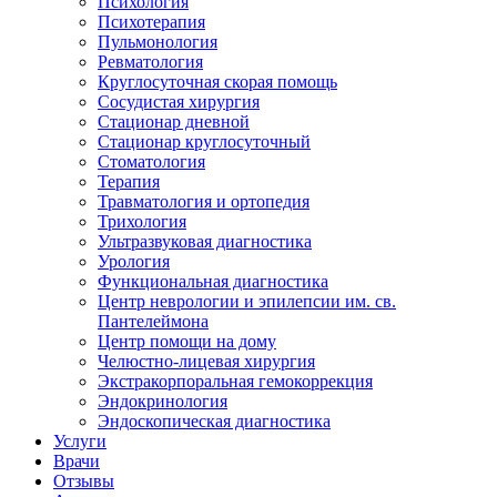
Психология
Психотерапия
Пульмонология
Ревматология
Круглосуточная скорая помощь
Сосудистая хирургия
Стационар дневной
Стационар круглосуточный
Стоматология
Терапия
Травматология и ортопедия
Трихология
Ультразвуковая диагностика
Урология
Функциональная диагностика
Центр неврологии и эпилепсии им. св.
Пантелеймона
Центр помощи на дому
Челюстно-лицевая хирургия
Экстракорпоральная гемокоррекция
Эндокринология
Эндоскопическая диагностика
Услуги
Врачи
Отзывы