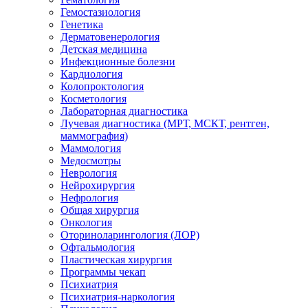
Гемостазиология
Генетика
Дерматовенерология
Детская медицина
Инфекционные болезни
Кардиология
Колопроктология
Косметология
Лабораторная диагностика
Лучевая диагностика (МРТ, МСКТ, рентген,
маммография)
Маммология
Медосмотры
Неврология
Нейрохирургия
Нефрология
Общая хирургия
Онкология
Оториноларингология (ЛОР)
Офтальмология
Пластическая хирургия
Программы чекап
Психиатрия
Психиатрия-наркология