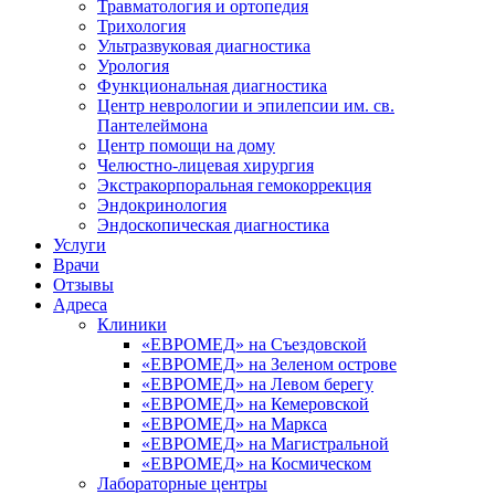
Травматология и ортопедия
Трихология
Ультразвуковая диагностика
Урология
Функциональная диагностика
Центр неврологии и эпилепсии им. св.
Пантелеймона
Центр помощи на дому
Челюстно-лицевая хирургия
Экстракорпоральная гемокоррекция
Эндокринология
Эндоскопическая диагностика
Услуги
Врачи
Отзывы
Адреса
Клиники
«ЕВРОМЕД» на Съездовской
«ЕВРОМЕД» на Зеленом острове
«ЕВРОМЕД» на Левом берегу
«ЕВРОМЕД» на Кемеровской
«ЕВРОМЕД» на Маркса
«ЕВРОМЕД» на Магистральной
«ЕВРОМЕД» на Космическом
Лабораторные центры