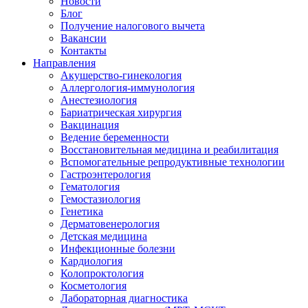
Новости
Блог
Получение налогового вычета
Вакансии
Контакты
Направления
Акушерство-гинекология
Аллергология-иммунология
Анестезиология
Бариатрическая хирургия
Вакцинация
Ведение беременности
Восстановительная медицина и реабилитация
Вспомогательные репродуктивные технологии
Гастроэнтерология
Гематология
Гемостазиология
Генетика
Дерматовенерология
Детская медицина
Инфекционные болезни
Кардиология
Колопроктология
Косметология
Лабораторная диагностика