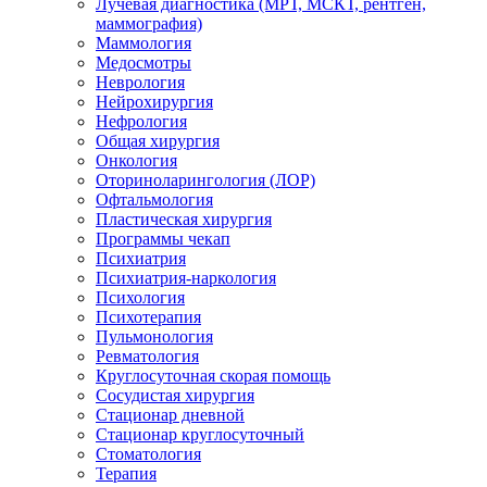
Лучевая диагностика (МРТ, МСКТ, рентген,
маммография)
Маммология
Медосмотры
Неврология
Нейрохирургия
Нефрология
Общая хирургия
Онкология
Оториноларингология (ЛОР)
Офтальмология
Пластическая хирургия
Программы чекап
Психиатрия
Психиатрия-наркология
Психология
Психотерапия
Пульмонология
Ревматология
Круглосуточная скорая помощь
Сосудистая хирургия
Стационар дневной
Стационар круглосуточный
Стоматология
Терапия