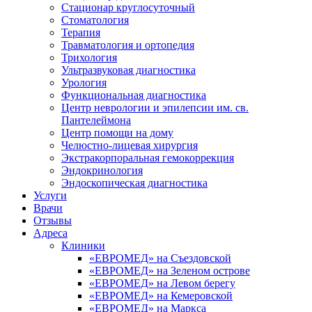
Стационар круглосуточный
Стоматология
Терапия
Травматология и ортопедия
Трихология
Ультразвуковая диагностика
Урология
Функциональная диагностика
Центр неврологии и эпилепсии им. св.
Пантелеймона
Центр помощи на дому
Челюстно-лицевая хирургия
Экстракорпоральная гемокоррекция
Эндокринология
Эндоскопическая диагностика
Услуги
Врачи
Отзывы
Адреса
Клиники
«ЕВРОМЕД» на Съездовской
«ЕВРОМЕД» на Зеленом острове
«ЕВРОМЕД» на Левом берегу
«ЕВРОМЕД» на Кемеровской
«ЕВРОМЕД» на Маркса