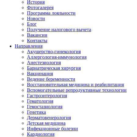
История
Фотогалерея
Программа лояльности
Новости
Блог
Получение налогового вычета
Вакансии
Контакты
Направления
Акушерство-гинекология
Аллергология-иммунология
Анестезиология
Бариатрическая хирургия
Вакцинация
Ведение беременности
Восстановительная медицина и реабилитация
Вспомогательные репродуктивные технологии
Гастроэнтерология
Гематология
Гемостазиология
Генетика
Дерматовенерология
Детская медицина
Инфекционные болезни
Кардиология