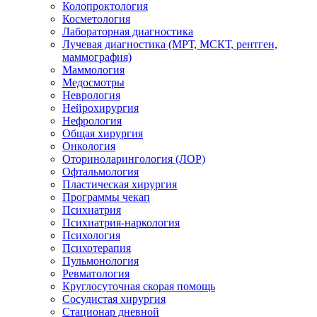
Колопроктология
Косметология
Лабораторная диагностика
Лучевая диагностика (МРТ, МСКТ, рентген,
маммография)
Маммология
Медосмотры
Неврология
Нейрохирургия
Нефрология
Общая хирургия
Онкология
Оториноларингология (ЛОР)
Офтальмология
Пластическая хирургия
Программы чекап
Психиатрия
Психиатрия-наркология
Психология
Психотерапия
Пульмонология
Ревматология
Круглосуточная скорая помощь
Сосудистая хирургия
Стационар дневной