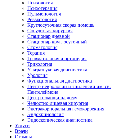
Психология
Психотерапия
Пульмонология
Ревматология
Круглосуточная скорая помощь
Сосудистая хирургия
Стационар дневной
Стационар круглосуточный
Стоматология
Терапия
Травматология и ортопедия
Трихология
Ультразвуковая диагностика
Урология
Функциональная диагностика
Центр неврологии и эпилепсии им. св.
Пантелеймона
Центр помощи на дому
Челюстно-лицевая хирургия
Экстракорпоральная гемокоррекция
Эндокринология
Эндоскопическая диагностика
Услуги
Врачи
Отзывы