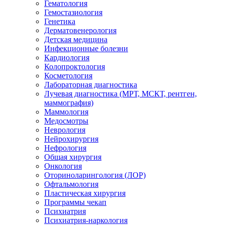
Гематология
Гемостазиология
Генетика
Дерматовенерология
Детская медицина
Инфекционные болезни
Кардиология
Колопроктология
Косметология
Лабораторная диагностика
Лучевая диагностика (МРТ, МСКТ, рентген,
маммография)
Маммология
Медосмотры
Неврология
Нейрохирургия
Нефрология
Общая хирургия
Онкология
Оториноларингология (ЛОР)
Офтальмология
Пластическая хирургия
Программы чекап
Психиатрия
Психиатрия-наркология