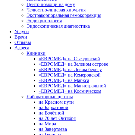
Центр помощи на дому
Челюстно-лицевая хирургия
Экстракорпоральная гемокоррекция
Эндокринология
Эндоскопическая диагностика
Услуги
Врачи
Отзывы
Адреса
Клиники
«ЕВРОМЕД» на Съездовской
«ЕВРОМЕД» на Зеленом острове
«ЕВРОМЕД» на Левом берегу
«ЕВРОМЕД» на Кемеровской
«ЕВРОМЕД» на Маркса
«ЕВРОМЕД» на Магистральной
«ЕВРОМЕД» на Космическом
Лабораторные центры
на Красном пути
на Бархатовой
на Взлётной
на 70 лет Октября
на Мира
на Завертяева
на Герцена