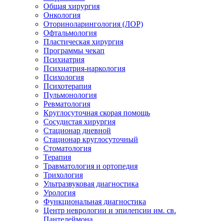
Общая хирургия
Онкология
Оториноларингология (ЛОР)
Офтальмология
Пластическая хирургия
Программы чекап
Психиатрия
Психиатрия-наркология
Психология
Психотерапия
Пульмонология
Ревматология
Круглосуточная скорая помощь
Сосудистая хирургия
Стационар дневной
Стационар круглосуточный
Стоматология
Терапия
Травматология и ортопедия
Трихология
Ультразвуковая диагностика
Урология
Функциональная диагностика
Центр неврологии и эпилепсии им. св.
Пантелеймона