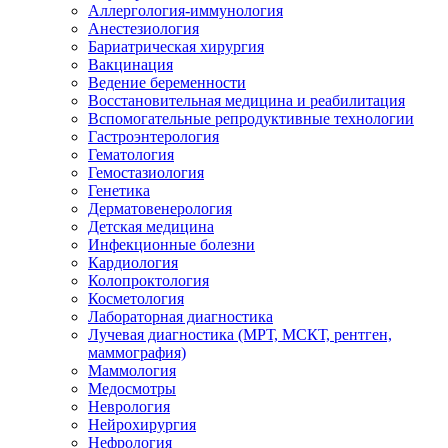
Аллергология-иммунология
Анестезиология
Бариатрическая хирургия
Вакцинация
Ведение беременности
Восстановительная медицина и реабилитация
Вспомогательные репродуктивные технологии
Гастроэнтерология
Гематология
Гемостазиология
Генетика
Дерматовенерология
Детская медицина
Инфекционные болезни
Кардиология
Колопроктология
Косметология
Лабораторная диагностика
Лучевая диагностика (МРТ, МСКТ, рентген,
маммография)
Маммология
Медосмотры
Неврология
Нейрохирургия
Нефрология