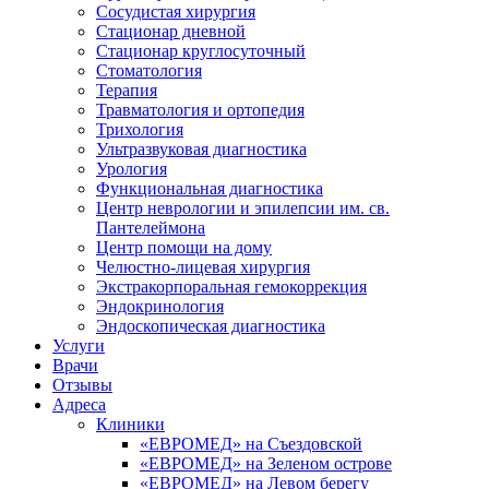
Сосудистая хирургия
Стационар дневной
Стационар круглосуточный
Стоматология
Терапия
Травматология и ортопедия
Трихология
Ультразвуковая диагностика
Урология
Функциональная диагностика
Центр неврологии и эпилепсии им. св.
Пантелеймона
Центр помощи на дому
Челюстно-лицевая хирургия
Экстракорпоральная гемокоррекция
Эндокринология
Эндоскопическая диагностика
Услуги
Врачи
Отзывы
Адреса
Клиники
«ЕВРОМЕД» на Съездовской
«ЕВРОМЕД» на Зеленом острове
«ЕВРОМЕД» на Левом берегу