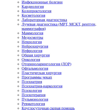
Инфекционные болезни
Кардиология
Колопроктология
Косметология
Лабораторная диагностика
Лучевая диагностика (МРТ, МСКТ, рентген,
маммография)
Маммология
Медосмотры
Неврология
Нейрохирургия
Нефрология
Общая хирургия
Онкология
Оториноларингология (ЛОР)
Офтальмология
Пластическая хирургия
Программы чекап
Психиатрия
Психиатрия-наркология
Психология
Психотерапия
Пульмонология
Ревматология
Круглосуточная скорая помощь