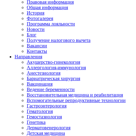
Правовая информация
Общая информация
История
Фотогалерея
Программа лояльности
Новости
Блог
Получение налогового вычета
Вакансии
Контакты
Направления
Акушерство-гинекология
Аллергология-иммунология
Анестезиология
Бариатрическая хирургия
Вакцинация
Ведение беременности
Восстановительная медицина и реабилитация
Вспомогательные репродуктивные технологии
Гастроэнтерология
Гематология
Гемостазиология
Генетика
Дерматовенерология
Детская медицина