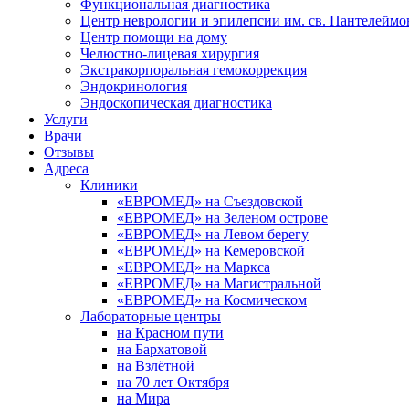
Функциональная диагностика
Центр неврологии и эпилепсии им. св. Пантелеймо
Центр помощи на дому
Челюстно-лицевая хирургия
Экстракорпоральная гемокоррекция
Эндокринология
Эндоскопическая диагностика
Услуги
Врачи
Отзывы
Адреса
Клиники
«ЕВРОМЕД» на Съездовской
«ЕВРОМЕД» на Зеленом острове
«ЕВРОМЕД» на Левом берегу
«ЕВРОМЕД» на Кемеровской
«ЕВРОМЕД» на Маркса
«ЕВРОМЕД» на Магистральной
«ЕВРОМЕД» на Космическом
Лабораторные центры
на Красном пути
на Бархатовой
на Взлётной
на 70 лет Октября
на Мира