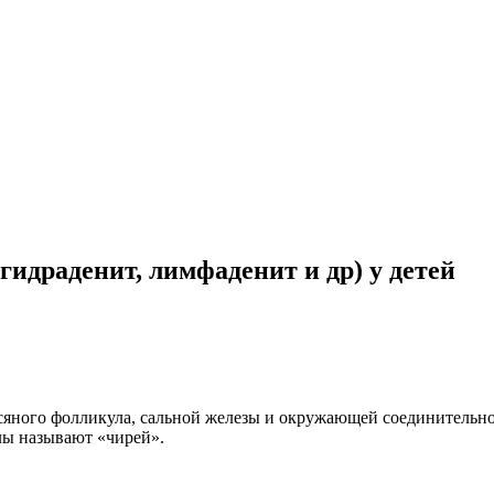
идраденит, лимфаденит и др) у детей
осяного фолликула, сальной железы и окружающей соединительн
лы называют «чирей».