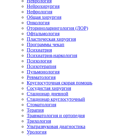
Неврология
Нейрохирургия
Нефрология
Общая хирургия
Онкология
Оториноларингология (ЛОР)
Офтальмология
Пластическая хирургия
Программы чекап
Психиатрия
Психиатрия-наркология
Психология
Психотерапия
Пульмонология
Ревматология
Круглосуточная скорая помощь
Сосудистая хирургия
Стационар дневной
Стационар круглосуточный
Стоматология
Терапия
Травматология и ортопедия
Трихология
Ультразвуковая диагностика
Урология