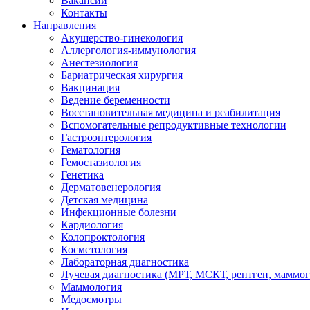
Вакансии
Контакты
Направления
Акушерство-гинекология
Аллергология-иммунология
Анестезиология
Бариатрическая хирургия
Вакцинация
Ведение беременности
Восстановительная медицина и реабилитация
Вспомогательные репродуктивные технологии
Гастроэнтерология
Гематология
Гемостазиология
Генетика
Дерматовенерология
Детская медицина
Инфекционные болезни
Кардиология
Колопроктология
Косметология
Лабораторная диагностика
Лучевая диагностика (МРТ, МСКТ, рентген, маммо
Маммология
Медосмотры