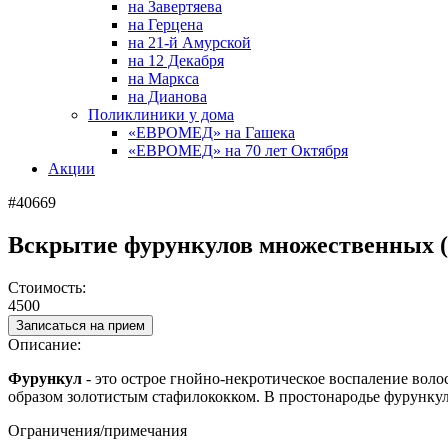
на Завертяева
на Герцена
на 21-й Амурской
на 12 Декабря
на Маркса
на Дианова
Поликлиники у дома
«ЕВРОМЕД» на Гашека
«ЕВРОМЕД» на 70 лет Октября
Акции
#40669
Вскрытие фурункулов множественных (г
Стоимость:
4500
Записаться на прием
Описание:
Фурункул
- это острое гнойно-некротическое воспаление вол
образом золотистым стафилококком. В простонародье фурунку
Ограничения/примечания