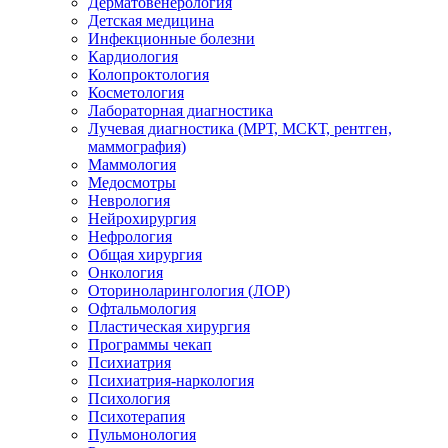
Дерматовенерология
Детская медицина
Инфекционные болезни
Кардиология
Колопроктология
Косметология
Лабораторная диагностика
Лучевая диагностика (МРТ, МСКТ, рентген,
маммография)
Маммология
Медосмотры
Неврология
Нейрохирургия
Нефрология
Общая хирургия
Онкология
Оториноларингология (ЛОР)
Офтальмология
Пластическая хирургия
Программы чекап
Психиатрия
Психиатрия-наркология
Психология
Психотерапия
Пульмонология