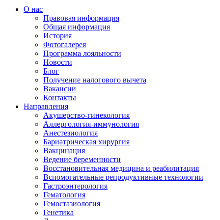
О нас
Правовая информация
Общая информация
История
Фотогалерея
Программа лояльности
Новости
Блог
Получение налогового вычета
Вакансии
Контакты
Направления
Акушерство-гинекология
Аллергология-иммунология
Анестезиология
Бариатрическая хирургия
Вакцинация
Ведение беременности
Восстановительная медицина и реабилитация
Вспомогательные репродуктивные технологии
Гастроэнтерология
Гематология
Гемостазиология
Генетика