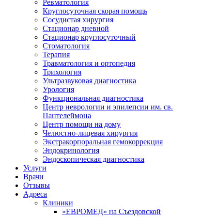
Ревматология
Круглосуточная скорая помощь
Сосудистая хирургия
Стационар дневной
Стационар круглосуточный
Стоматология
Терапия
Травматология и ортопедия
Трихология
Ультразвуковая диагностика
Урология
Функциональная диагностика
Центр неврологии и эпилепсии им. св.
Пантелеймона
Центр помощи на дому
Челюстно-лицевая хирургия
Экстракорпоральная гемокоррекция
Эндокринология
Эндоскопическая диагностика
Услуги
Врачи
Отзывы
Адреса
Клиники
«ЕВРОМЕД» на Съездовской