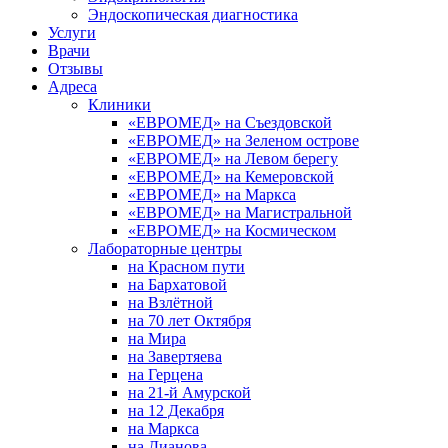
Эндоскопическая диагностика
Услуги
Врачи
Отзывы
Адреса
Клиники
«ЕВРОМЕД» на Съездовской
«ЕВРОМЕД» на Зеленом острове
«ЕВРОМЕД» на Левом берегу
«ЕВРОМЕД» на Кемеровской
«ЕВРОМЕД» на Маркса
«ЕВРОМЕД» на Магистральной
«ЕВРОМЕД» на Космическом
Лабораторные центры
на Красном пути
на Бархатовой
на Взлётной
на 70 лет Октября
на Мира
на Завертяева
на Герцена
на 21-й Амурской
на 12 Декабря
на Маркса
на Дианова