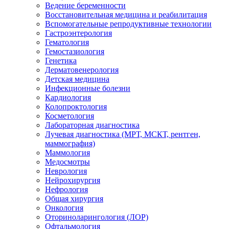
Ведение беременности
Восстановительная медицина и реабилитация
Вспомогательные репродуктивные технологии
Гастроэнтерология
Гематология
Гемостазиология
Генетика
Дерматовенерология
Детская медицина
Инфекционные болезни
Кардиология
Колопроктология
Косметология
Лабораторная диагностика
Лучевая диагностика (МРТ, МСКТ, рентген,
маммография)
Маммология
Медосмотры
Неврология
Нейрохирургия
Нефрология
Общая хирургия
Онкология
Оториноларингология (ЛОР)
Офтальмология