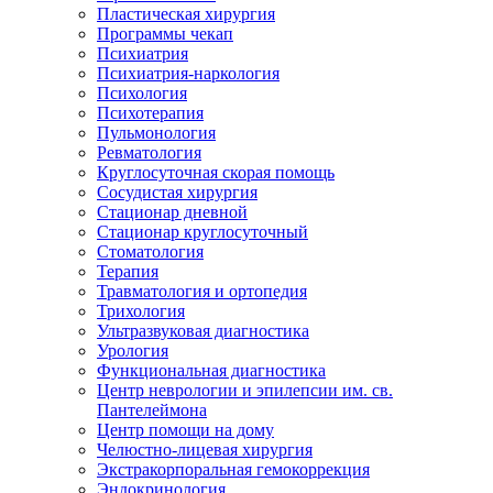
Пластическая хирургия
Программы чекап
Психиатрия
Психиатрия-наркология
Психология
Психотерапия
Пульмонология
Ревматология
Круглосуточная скорая помощь
Сосудистая хирургия
Стационар дневной
Стационар круглосуточный
Стоматология
Терапия
Травматология и ортопедия
Трихология
Ультразвуковая диагностика
Урология
Функциональная диагностика
Центр неврологии и эпилепсии им. св.
Пантелеймона
Центр помощи на дому
Челюстно-лицевая хирургия
Экстракорпоральная гемокоррекция
Эндокринология