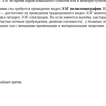
ы ЭЭГ во время пароксизмального события или в межприступно
иями сна требуется проведение видео-
ЭЭГ полисомнографии
. 
 — достаточно ли проведения традиционного видео-ЭЭГ монито
вух-четырех ЭЭГ-электродов. Но если имеются жалобы, настор
, частые ночные пробуждения, дневная сонливость) у больных э
дование сна с меньшими временными и материальными затратами
жайшее время.