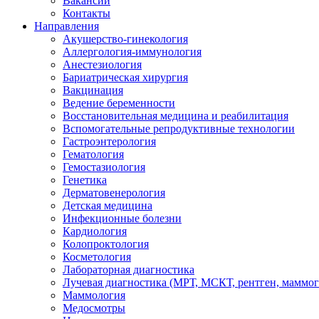
Вакансии
Контакты
Направления
Акушерство-гинекология
Аллергология-иммунология
Анестезиология
Бариатрическая хирургия
Вакцинация
Ведение беременности
Восстановительная медицина и реабилитация
Вспомогательные репродуктивные технологии
Гастроэнтерология
Гематология
Гемостазиология
Генетика
Дерматовенерология
Детская медицина
Инфекционные болезни
Кардиология
Колопроктология
Косметология
Лабораторная диагностика
Лучевая диагностика (МРТ, МСКТ, рентген, маммо
Маммология
Медосмотры