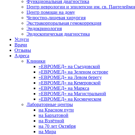
Функциональная диагностика
Центр неврологии и эпилепсии им. св. Пантелеймо
Центр помощи на дому
Челюстно-лицевая хирургия
Экстракорпоральная гемокоррекция
Эндокринология
Эндоскопическая диагностика
Услуги
Врачи
Отзывы
Адреса
Клиники
«ЕВРОМЕД» на Съездовской
«ЕВРОМЕД» на Зеленом острове
«ЕВРОМЕД» на Левом берегу
«ЕВРОМЕД» на Кемеровской
«ЕВРОМЕД» на Маркса
«ЕВРОМЕД» на Магистральной
«ЕВРОМЕД» на Космическом
Лабораторные центры
на Красном пути
на Бархатовой
на Взлётной
на 70 лет Октября
на Мира