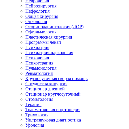
Неврология
Нейрохирургия
Нефрология
Общая хирургия
Онкология
Оториноларингология (ЛОР)
Офтальмология
Пластическая хирургия
Программы чекап
Психиатрия
Психиатрия-наркология
Психология
Психотерапия
Пульмонология
Ревматология
Круглосуточная скорая помощь
Сосудистая хирургия
Стационар дневной
Стационар круглосуточный
Стоматология
Терапия
Травматология и ортопедия
Трихология
Ультразвуковая диагностика
Урология