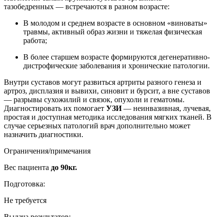
тазобедренных ― встречаются в разном возрасте:
В молодом и среднем возрасте в основном «виноваты»
травмы, активный образ жизни и тяжелая физическая
работа;
В более старшем возрасте формируются дегенеративно-
дистрофические заболевания и хронические патологии.
Внутри суставов могут развиться артриты разного генеза и
артроз, дисплазия и вывихи, синовит и бурсит, а вне суставов
― разрывы сухожилий и связок, опухоли и гематомы.
Диагностировать их помогает
УЗИ
― неинвазивная, лучевая,
простая и доступная методика исследования мягких тканей. В
случае серьезных патологий врач дополнительно может
назначить диагностики.
Ограничения/примечания
Вес пациента
до 90кг.
Подготовка:
Не требуется
Выдача результатов: