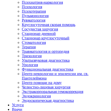
Психиатрия-наркология
Психология
Психотерапия
Пульмонология
Ревматология
Круглосуточная скорая помощь
Сосудистая хирургия
Стационар дневной
Стационар круглосуточный
Стоматология
Терапия
Травматология и ортопедия
Трихология
Ультразвуковая диагностика
Урология
Функциональная диагностика
Центр неврологии и эпилепсии им. св.
Пантелеймона
Центр помощи на дому
Челюстно-лицевая хирургия
Экстракорпоральная гемокоррекция
Эндокринология
Эндоскопическая диагностика
Услуги
Врачи