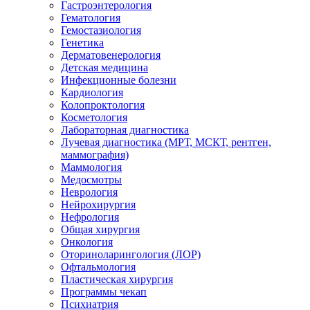
Гастроэнтерология
Гематология
Гемостазиология
Генетика
Дерматовенерология
Детская медицина
Инфекционные болезни
Кардиология
Колопроктология
Косметология
Лабораторная диагностика
Лучевая диагностика (МРТ, МСКТ, рентген,
маммография)
Маммология
Медосмотры
Неврология
Нейрохирургия
Нефрология
Общая хирургия
Онкология
Оториноларингология (ЛОР)
Офтальмология
Пластическая хирургия
Программы чекап
Психиатрия