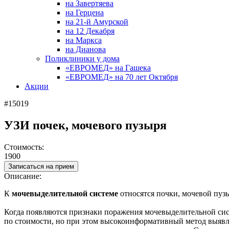
на Завертяева
на Герцена
на 21-й Амурской
на 12 Декабря
на Маркса
на Дианова
Поликлиники у дома
«ЕВРОМЕД» на Гашека
«ЕВРОМЕД» на 70 лет Октября
Акции
#15019
УЗИ почек, мочевого пузыря
Стоимость:
1900
Записаться на прием
Описание:
К
мочевыделительной системе
относятся почки, мочевой пуз
Когда появляются признаки поражения мочевыделительной сис
по стоимости, но при этом высокоинформативный метод выявле