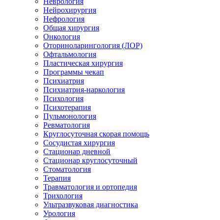
Неврология
Нейрохирургия
Нефрология
Общая хирургия
Онкология
Оториноларингология (ЛОР)
Офтальмология
Пластическая хирургия
Программы чекап
Психиатрия
Психиатрия-наркология
Психология
Психотерапия
Пульмонология
Ревматология
Круглосуточная скорая помощь
Сосудистая хирургия
Стационар дневной
Стационар круглосуточный
Стоматология
Терапия
Травматология и ортопедия
Трихология
Ультразвуковая диагностика
Урология