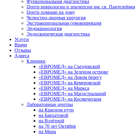
Функциональная диагностика
Центр неврологии и эпилепсии им. св. Пантелеймо
Центр помощи на дому
Челюстно-лицевая хирургия
Экстракорпоральная гемокоррекция
Эндокринология
Эндоскопическая диагностика
Услуги
Врачи
Отзывы
Адреса
Клиники
«ЕВРОМЕД» на Съездовской
«ЕВРОМЕД» на Зеленом острове
«ЕВРОМЕД» на Левом берегу
«ЕВРОМЕД» на Кемеровской
«ЕВРОМЕД» на Маркса
«ЕВРОМЕД» на Магистральной
«ЕВРОМЕД» на Космическом
Лабораторные центры
на Красном пути
на Бархатовой
на Взлётной
на 70 лет Октября
на Мира