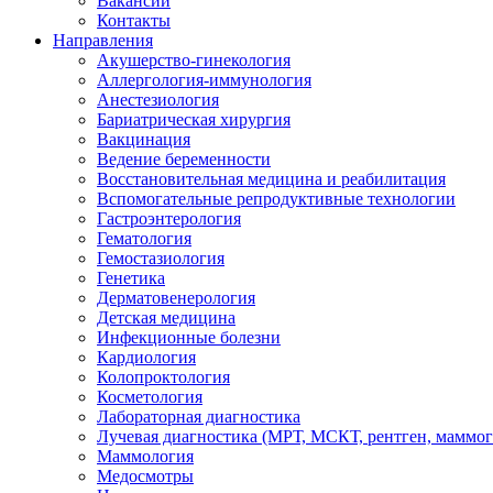
Вакансии
Контакты
Направления
Акушерство-гинекология
Аллергология-иммунология
Анестезиология
Бариатрическая хирургия
Вакцинация
Ведение беременности
Восстановительная медицина и реабилитация
Вспомогательные репродуктивные технологии
Гастроэнтерология
Гематология
Гемостазиология
Генетика
Дерматовенерология
Детская медицина
Инфекционные болезни
Кардиология
Колопроктология
Косметология
Лабораторная диагностика
Лучевая диагностика (МРТ, МСКТ, рентген, маммо
Маммология
Медосмотры