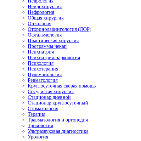
Неврология
Нейрохирургия
Нефрология
Общая хирургия
Онкология
Оториноларингология (ЛОР)
Офтальмология
Пластическая хирургия
Программы чекап
Психиатрия
Психиатрия-наркология
Психология
Психотерапия
Пульмонология
Ревматология
Круглосуточная скорая помощь
Сосудистая хирургия
Стационар дневной
Стационар круглосуточный
Стоматология
Терапия
Травматология и ортопедия
Трихология
Ультразвуковая диагностика
Урология