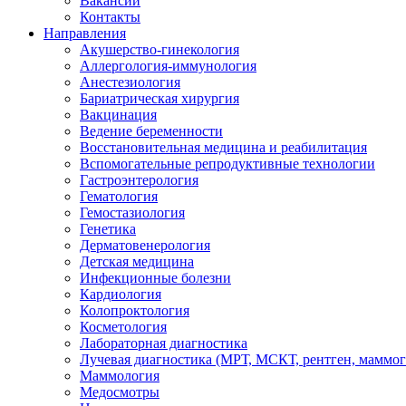
Вакансии
Контакты
Направления
Акушерство-гинекология
Аллергология-иммунология
Анестезиология
Бариатрическая хирургия
Вакцинация
Ведение беременности
Восстановительная медицина и реабилитация
Вспомогательные репродуктивные технологии
Гастроэнтерология
Гематология
Гемостазиология
Генетика
Дерматовенерология
Детская медицина
Инфекционные болезни
Кардиология
Колопроктология
Косметология
Лабораторная диагностика
Лучевая диагностика (МРТ, МСКТ, рентген, маммо
Маммология
Медосмотры