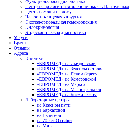
Функциональная диагностика
Центр неврологии и эпилепсии им. св. Пантелеймо
Центр помощи на дому
Челюстно-лицевая хирургия
Экстракорпоральная гемокоррекция
Эндокринология
Эндоскопическая диагностика
Услуги
Врачи
Отзывы
Адреса
Клиники
«ЕВРОМЕД» на Съездовской
«ЕВРОМЕД» на Зеленом острове
«ЕВРОМЕД» на Левом берегу
«ЕВРОМЕД» на Кемеровской
«ЕВРОМЕД» на Маркса
«ЕВРОМЕД» на Магистральной
«ЕВРОМЕД» на Космическом
Лабораторные центры
на Красном пути
на Бархатовой
на Взлётной
на 70 лет Октября
на Мира