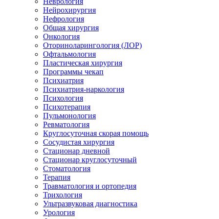
Неврология
Нейрохирургия
Нефрология
Общая хирургия
Онкология
Оториноларингология (ЛОР)
Офтальмология
Пластическая хирургия
Программы чекап
Психиатрия
Психиатрия-наркология
Психология
Психотерапия
Пульмонология
Ревматология
Круглосуточная скорая помощь
Сосудистая хирургия
Стационар дневной
Стационар круглосуточный
Стоматология
Терапия
Травматология и ортопедия
Трихология
Ультразвуковая диагностика
Урология