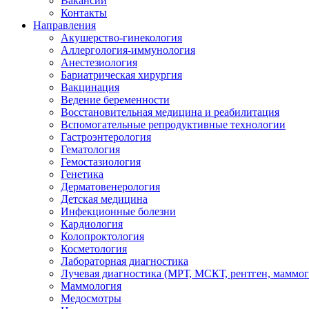
Вакансии
Контакты
Направления
Акушерство-гинекология
Аллергология-иммунология
Анестезиология
Бариатрическая хирургия
Вакцинация
Ведение беременности
Восстановительная медицина и реабилитация
Вспомогательные репродуктивные технологии
Гастроэнтерология
Гематология
Гемостазиология
Генетика
Дерматовенерология
Детская медицина
Инфекционные болезни
Кардиология
Колопроктология
Косметология
Лабораторная диагностика
Лучевая диагностика (МРТ, МСКТ, рентген, маммо
Маммология
Медосмотры