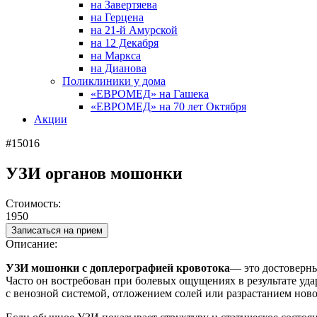
на Завертяева
на Герцена
на 21-й Амурской
на 12 Декабря
на Маркса
на Дианова
Поликлиники у дома
«ЕВРОМЕД» на Гашека
«ЕВРОМЕД» на 70 лет Октября
Акции
#15016
УЗИ органов мошонки
Стоимость:
1950
Записаться на прием
Описание:
УЗИ мошонки с доплерографией кровотока
― это достоверн
Часто он востребован при болевых ощущениях в результате уда
с венозной системой, отложением солей или разрастанием ново