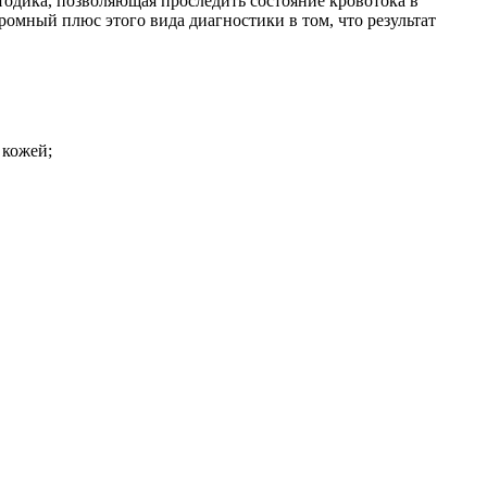
тодика, позволяющая проследить состояние кровотока в
омный плюс этого вида диагностики в том, что результат
с кожей;