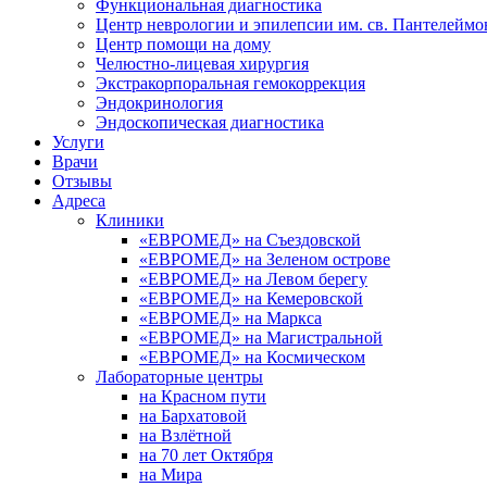
Функциональная диагностика
Центр неврологии и эпилепсии им. св. Пантелеймо
Центр помощи на дому
Челюстно-лицевая хирургия
Экстракорпоральная гемокоррекция
Эндокринология
Эндоскопическая диагностика
Услуги
Врачи
Отзывы
Адреса
Клиники
«ЕВРОМЕД» на Съездовской
«ЕВРОМЕД» на Зеленом острове
«ЕВРОМЕД» на Левом берегу
«ЕВРОМЕД» на Кемеровской
«ЕВРОМЕД» на Маркса
«ЕВРОМЕД» на Магистральной
«ЕВРОМЕД» на Космическом
Лабораторные центры
на Красном пути
на Бархатовой
на Взлётной
на 70 лет Октября
на Мира