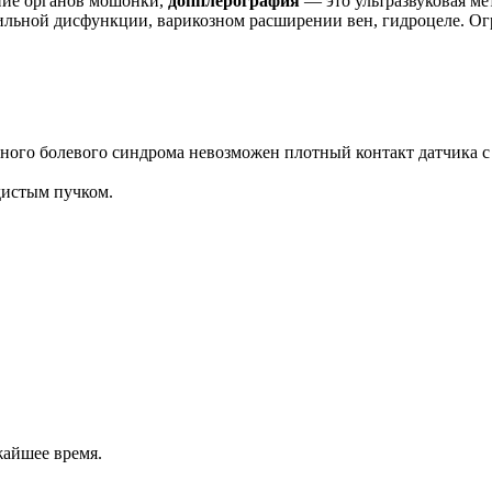
яние органов мошонки,
допплерография
― это ультразвуковая ме
льной дисфункции, варикозном расширении вен, гидроцеле. Огр
явного болевого синдрома невозможен плотный контакт датчика 
дистым пучком.
жайшее время.