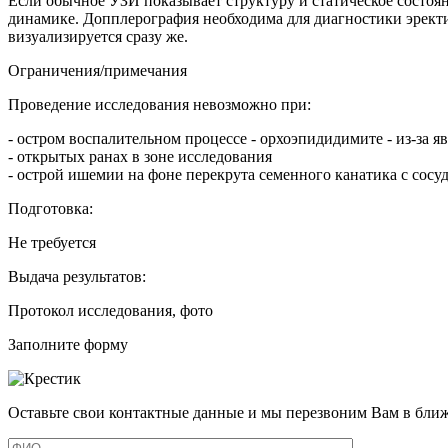
Если обычное УЗИ показывает структуру и статическое состо
динамике. Допплерография необходима для диагностики эректи
визуализируется сразу же.
Ограничения/примечания
Проведение исследования невозможно при:
- остром воспалительном процессе - орхоэпидидимите - из-за 
- открытых ранах в зоне исследования
- острой ишемии на фоне перекрута семенного канатика с сосу
Подготовка:
Не требуется
Выдача результатов:
Протокол исследования, фото
Заполните форму
Оставьте свои контактные данные и мы перезвоним Вам в бли