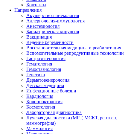
Контакты
Направления
Акушерство-гинекология
Аллергология-иммунология
Анестезиология
Бариатрическая хирургия
Вакцинация
Ведение беременности
Восстановительная медицина и реабилитация
Вспомогательные репродуктивные технологии
Гастроэнтерология
Гематология
Гемостазиология
Генетика
Дерматовенерология
Детская медицина
Инфекционные болезни
Кардиология
Колопроктология
Косметология
Лабораторная диагностика
Лучевая диагностика (МРТ, МСКТ, рентген,
маммография)
Маммология
Медосмотры