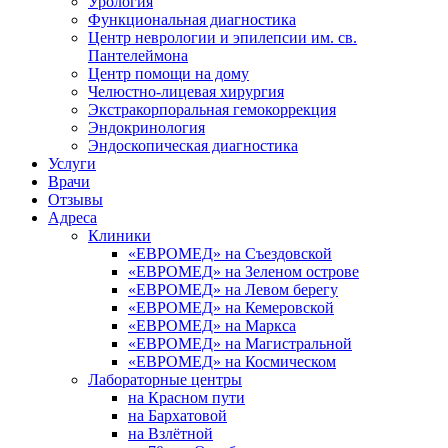
Урология
Функциональная диагностика
Центр неврологии и эпилепсии им. св.
Пантелеймона
Центр помощи на дому
Челюстно-лицевая хирургия
Экстракорпоральная гемокоррекция
Эндокринология
Эндоскопическая диагностика
Услуги
Врачи
Отзывы
Адреса
Клиники
«ЕВРОМЕД» на Съездовской
«ЕВРОМЕД» на Зеленом острове
«ЕВРОМЕД» на Левом берегу
«ЕВРОМЕД» на Кемеровской
«ЕВРОМЕД» на Маркса
«ЕВРОМЕД» на Магистральной
«ЕВРОМЕД» на Космическом
Лабораторные центры
на Красном пути
на Бархатовой
на Взлётной