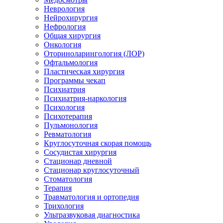
Неврология
Нейрохирургия
Нефрология
Общая хирургия
Онкология
Оториноларингология (ЛОР)
Офтальмология
Пластическая хирургия
Программы чекап
Психиатрия
Психиатрия-наркология
Психология
Психотерапия
Пульмонология
Ревматология
Круглосуточная скорая помощь
Сосудистая хирургия
Стационар дневной
Стационар круглосуточный
Стоматология
Терапия
Травматология и ортопедия
Трихология
Ультразвуковая диагностика