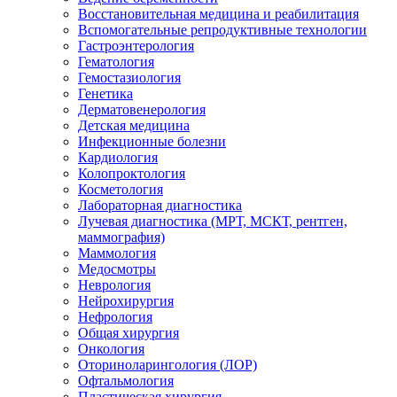
Восстановительная медицина и реабилитация
Вспомогательные репродуктивные технологии
Гастроэнтерология
Гематология
Гемостазиология
Генетика
Дерматовенерология
Детская медицина
Инфекционные болезни
Кардиология
Колопроктология
Косметология
Лабораторная диагностика
Лучевая диагностика (МРТ, МСКТ, рентген,
маммография)
Маммология
Медосмотры
Неврология
Нейрохирургия
Нефрология
Общая хирургия
Онкология
Оториноларингология (ЛОР)
Офтальмология
Пластическая хирургия