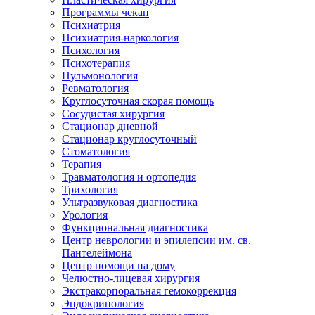
Программы чекап
Психиатрия
Психиатрия-наркология
Психология
Психотерапия
Пульмонология
Ревматология
Круглосуточная скорая помощь
Сосудистая хирургия
Стационар дневной
Стационар круглосуточный
Стоматология
Терапия
Травматология и ортопедия
Трихология
Ультразвуковая диагностика
Урология
Функциональная диагностика
Центр неврологии и эпилепсии им. св.
Пантелеймона
Центр помощи на дому
Челюстно-лицевая хирургия
Экстракорпоральная гемокоррекция
Эндокринология