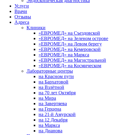
Эндоскопическая диагностика
Услуги
Врачи
Отзывы
Адреса
Клиники
«ЕВРОМЕД» на Съездовской
«ЕВРОМЕД» на Зеленом острове
«ЕВРОМЕД» на Левом берегу
«ЕВРОМЕД» на Кемеровской
«ЕВРОМЕД» на Маркса
«ЕВРОМЕД» на Магистральной
«ЕВРОМЕД» на Космическом
Лабораторные центры
на Красном пути
на Бархатовой
на Взлётной
на 70 лет Октября
на Мира
на Завертяева
на Герцена
на 21-й Амурской
на 12 Декабря
на Маркса
на Дианова