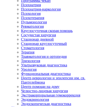
Программы чекап
Психиатрия
Психиатрия-наркология
Психология
Психотерапия
Пульмонология
Ревматология
Круглосуточная скорая помощь
Сосудистая хирургия
Стационар дневной
Стационар круглосуточный
Стоматология
Терапия
Травматология и ортопедия
Трихология
Ультразвуковая диагностика
Урология
Функциональная диагностика
Центр неврологии и эпилепсии им. св.
Пантелеймона
Центр помощи на дому
Челюстно-лицевая хирургия
Экстракорпоральная гемокоррекция
Эндокринология
Эндоскопическая диагностика