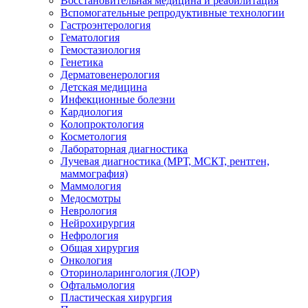
Восстановительная медицина и реабилитация
Вспомогательные репродуктивные технологии
Гастроэнтерология
Гематология
Гемостазиология
Генетика
Дерматовенерология
Детская медицина
Инфекционные болезни
Кардиология
Колопроктология
Косметология
Лабораторная диагностика
Лучевая диагностика (МРТ, МСКТ, рентген,
маммография)
Маммология
Медосмотры
Неврология
Нейрохирургия
Нефрология
Общая хирургия
Онкология
Оториноларингология (ЛОР)
Офтальмология
Пластическая хирургия