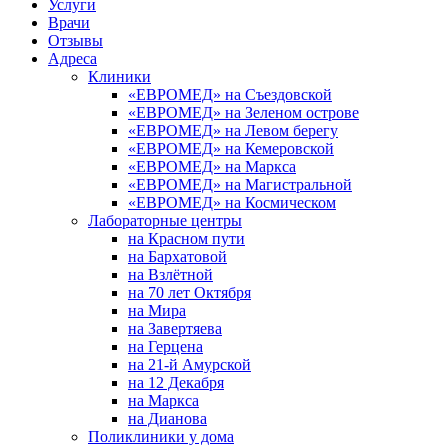
Услуги
Врачи
Отзывы
Адреса
Клиники
«ЕВРОМЕД» на Съездовской
«ЕВРОМЕД» на Зеленом острове
«ЕВРОМЕД» на Левом берегу
«ЕВРОМЕД» на Кемеровской
«ЕВРОМЕД» на Маркса
«ЕВРОМЕД» на Магистральной
«ЕВРОМЕД» на Космическом
Лабораторные центры
на Красном пути
на Бархатовой
на Взлётной
на 70 лет Октября
на Мира
на Завертяева
на Герцена
на 21-й Амурской
на 12 Декабря
на Маркса
на Дианова
Поликлиники у дома