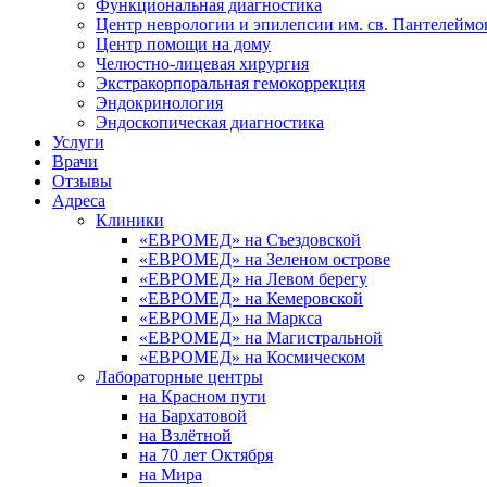
Функциональная диагностика
Центр неврологии и эпилепсии им. св. Пантелеймо
Центр помощи на дому
Челюстно-лицевая хирургия
Экстракорпоральная гемокоррекция
Эндокринология
Эндоскопическая диагностика
Услуги
Врачи
Отзывы
Адреса
Клиники
«ЕВРОМЕД» на Съездовской
«ЕВРОМЕД» на Зеленом острове
«ЕВРОМЕД» на Левом берегу
«ЕВРОМЕД» на Кемеровской
«ЕВРОМЕД» на Маркса
«ЕВРОМЕД» на Магистральной
«ЕВРОМЕД» на Космическом
Лабораторные центры
на Красном пути
на Бархатовой
на Взлётной
на 70 лет Октября
на Мира