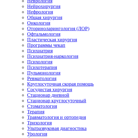
Неврология
Нейрохирургия
Нефрология
Общая хирургия
Онкология
Оториноларингология (ЛОР)
Офтальмология
Пластическая хирургия
Программы чекап
Психиатрия
Психиатрия-наркология
Психология
Психотерапия
Пульмонология
Ревматология
Круглосуточная скорая помощь
Сосудистая хирургия
Стационар дневной
Стационар круглосуточный
Стоматология
Терапия
Травматология и ортопедия
Трихология
Ультразвуковая диагностика
Урология