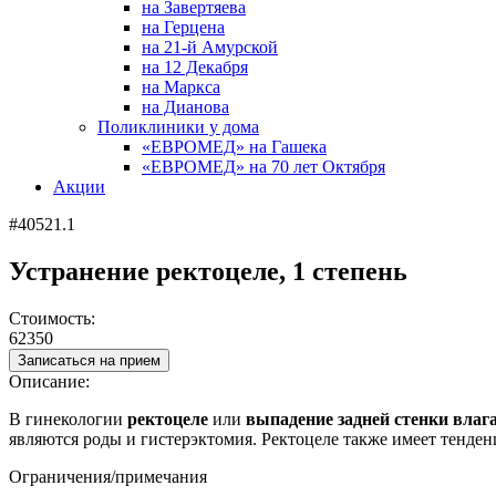
на Завертяева
на Герцена
на 21-й Амурской
на 12 Декабря
на Маркса
на Дианова
Поликлиники у дома
«ЕВРОМЕД» на Гашека
«ЕВРОМЕД» на 70 лет Октября
Акции
#40521.1
Устранение ректоцеле, 1 степень
Стоимость:
62350
Записаться на прием
Описание:
В гинекологии
ректоцеле
или
выпадение задней стенки вла
являются роды и гистерэктомия. Ректоцеле также имеет тенден
Ограничения/примечания