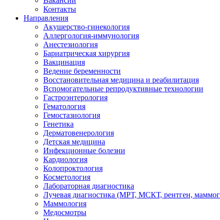
Вакансии
Контакты
Направления
Акушерство-гинекология
Аллергология-иммунология
Анестезиология
Бариатрическая хирургия
Вакцинация
Ведение беременности
Восстановительная медицина и реабилитация
Вспомогательные репродуктивные технологии
Гастроэнтерология
Гематология
Гемостазиология
Генетика
Дерматовенерология
Детская медицина
Инфекционные болезни
Кардиология
Колопроктология
Косметология
Лабораторная диагностика
Лучевая диагностика (МРТ, МСКТ, рентген, маммо
Маммология
Медосмотры