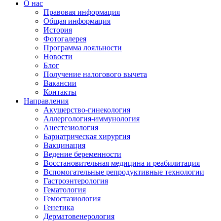
О нас
Правовая информация
Общая информация
История
Фотогалерея
Программа лояльности
Новости
Блог
Получение налогового вычета
Вакансии
Контакты
Направления
Акушерство-гинекология
Аллергология-иммунология
Анестезиология
Бариатрическая хирургия
Вакцинация
Ведение беременности
Восстановительная медицина и реабилитация
Вспомогательные репродуктивные технологии
Гастроэнтерология
Гематология
Гемостазиология
Генетика
Дерматовенерология