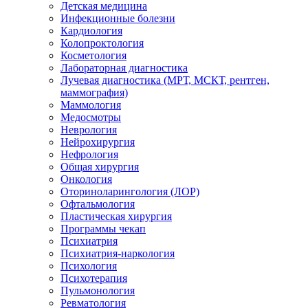
Детская медицина
Инфекционные болезни
Кардиология
Колопроктология
Косметология
Лабораторная диагностика
Лучевая диагностика (МРТ, МСКТ, рентген,
маммография)
Маммология
Медосмотры
Неврология
Нейрохирургия
Нефрология
Общая хирургия
Онкология
Оториноларингология (ЛОР)
Офтальмология
Пластическая хирургия
Программы чекап
Психиатрия
Психиатрия-наркология
Психология
Психотерапия
Пульмонология
Ревматология