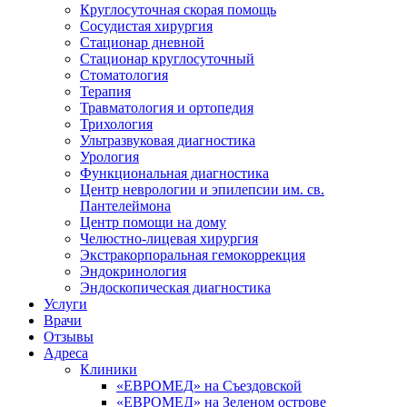
Круглосуточная скорая помощь
Сосудистая хирургия
Стационар дневной
Стационар круглосуточный
Стоматология
Терапия
Травматология и ортопедия
Трихология
Ультразвуковая диагностика
Урология
Функциональная диагностика
Центр неврологии и эпилепсии им. св.
Пантелеймона
Центр помощи на дому
Челюстно-лицевая хирургия
Экстракорпоральная гемокоррекция
Эндокринология
Эндоскопическая диагностика
Услуги
Врачи
Отзывы
Адреса
Клиники
«ЕВРОМЕД» на Съездовской
«ЕВРОМЕД» на Зеленом острове