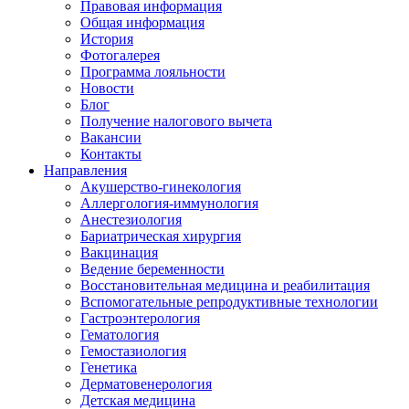
Правовая информация
Общая информация
История
Фотогалерея
Программа лояльности
Новости
Блог
Получение налогового вычета
Вакансии
Контакты
Направления
Акушерство-гинекология
Аллергология-иммунология
Анестезиология
Бариатрическая хирургия
Вакцинация
Ведение беременности
Восстановительная медицина и реабилитация
Вспомогательные репродуктивные технологии
Гастроэнтерология
Гематология
Гемостазиология
Генетика
Дерматовенерология
Детская медицина