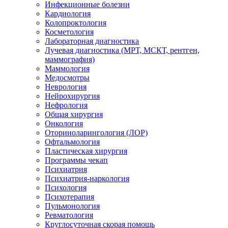
Инфекционные болезни
Кардиология
Колопроктология
Косметология
Лабораторная диагностика
Лучевая диагностика (МРТ, МСКТ, рентген,
маммография)
Маммология
Медосмотры
Неврология
Нейрохирургия
Нефрология
Общая хирургия
Онкология
Оториноларингология (ЛОР)
Офтальмология
Пластическая хирургия
Программы чекап
Психиатрия
Психиатрия-наркология
Психология
Психотерапия
Пульмонология
Ревматология
Круглосуточная скорая помощь