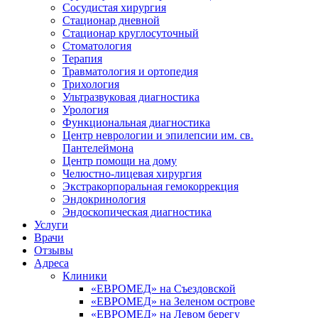
Сосудистая хирургия
Стационар дневной
Стационар круглосуточный
Стоматология
Терапия
Травматология и ортопедия
Трихология
Ультразвуковая диагностика
Урология
Функциональная диагностика
Центр неврологии и эпилепсии им. св.
Пантелеймона
Центр помощи на дому
Челюстно-лицевая хирургия
Экстракорпоральная гемокоррекция
Эндокринология
Эндоскопическая диагностика
Услуги
Врачи
Отзывы
Адреса
Клиники
«ЕВРОМЕД» на Съездовской
«ЕВРОМЕД» на Зеленом острове
«ЕВРОМЕД» на Левом берегу