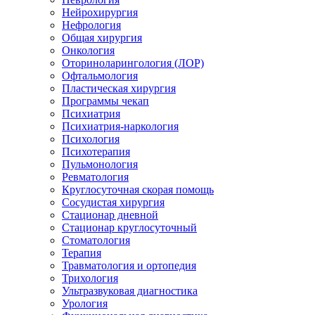
Нейрохирургия
Нефрология
Общая хирургия
Онкология
Оториноларингология (ЛОР)
Офтальмология
Пластическая хирургия
Программы чекап
Психиатрия
Психиатрия-наркология
Психология
Психотерапия
Пульмонология
Ревматология
Круглосуточная скорая помощь
Сосудистая хирургия
Стационар дневной
Стационар круглосуточный
Стоматология
Терапия
Травматология и ортопедия
Трихология
Ультразвуковая диагностика
Урология