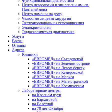
Функциональная диагностика
Центр неврологии и эпилепсии им. св.
Пантелеймона
Центр помощи на дому
Челюстно-лицевая хирургия
Экстракорпоральная гемокоррекция
Эндокринология
Эндоскопическая диагностика
Услуги
Врачи
Отзывы
Адреса
Клиники
«ЕВРОМЕД» на Съездовской
«ЕВРОМЕД» на Зеленом острове
«ЕВРОМЕД» на Левом берегу
«ЕВРОМЕД» на Кемеровской
«ЕВРОМЕД» на Маркса
«ЕВРОМЕД» на Магистральной
«ЕВРОМЕД» на Космическом
Лабораторные центры
на Красном пути
на Бархатовой
на Взлётной
на 70 лет Октября