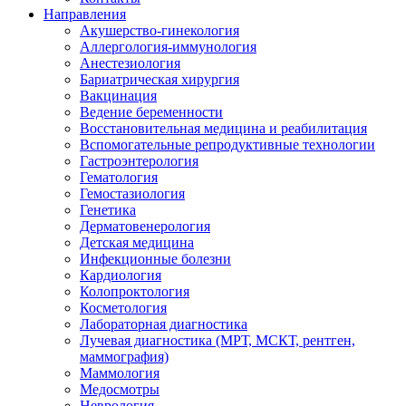
Направления
Акушерство-гинекология
Аллергология-иммунология
Анестезиология
Бариатрическая хирургия
Вакцинация
Ведение беременности
Восстановительная медицина и реабилитация
Вспомогательные репродуктивные технологии
Гастроэнтерология
Гематология
Гемостазиология
Генетика
Дерматовенерология
Детская медицина
Инфекционные болезни
Кардиология
Колопроктология
Косметология
Лабораторная диагностика
Лучевая диагностика (МРТ, МСКТ, рентген,
маммография)
Маммология
Медосмотры
Неврология