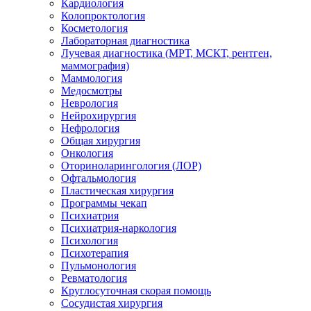
Кардиология
Колопроктология
Косметология
Лабораторная диагностика
Лучевая диагностика (МРТ, МСКТ, рентген,
маммография)
Маммология
Медосмотры
Неврология
Нейрохирургия
Нефрология
Общая хирургия
Онкология
Оториноларингология (ЛОР)
Офтальмология
Пластическая хирургия
Программы чекап
Психиатрия
Психиатрия-наркология
Психология
Психотерапия
Пульмонология
Ревматология
Круглосуточная скорая помощь
Сосудистая хирургия