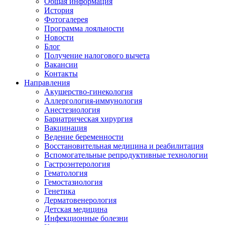
Общая информация
История
Фотогалерея
Программа лояльности
Новости
Блог
Получение налогового вычета
Вакансии
Контакты
Направления
Акушерство-гинекология
Аллергология-иммунология
Анестезиология
Бариатрическая хирургия
Вакцинация
Ведение беременности
Восстановительная медицина и реабилитация
Вспомогательные репродуктивные технологии
Гастроэнтерология
Гематология
Гемостазиология
Генетика
Дерматовенерология
Детская медицина
Инфекционные болезни