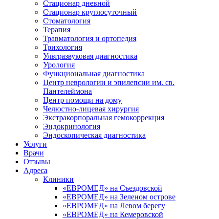
Стационар дневной
Стационар круглосуточный
Стоматология
Терапия
Травматология и ортопедия
Трихология
Ультразвуковая диагностика
Урология
Функциональная диагностика
Центр неврологии и эпилепсии им. св.
Пантелеймона
Центр помощи на дому
Челюстно-лицевая хирургия
Экстракорпоральная гемокоррекция
Эндокринология
Эндоскопическая диагностика
Услуги
Врачи
Отзывы
Адреса
Клиники
«ЕВРОМЕД» на Съездовской
«ЕВРОМЕД» на Зеленом острове
«ЕВРОМЕД» на Левом берегу
«ЕВРОМЕД» на Кемеровской