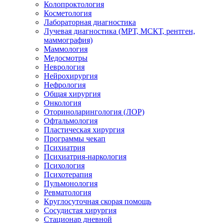
Колопроктология
Косметология
Лабораторная диагностика
Лучевая диагностика (МРТ, МСКТ, рентген,
маммография)
Маммология
Медосмотры
Неврология
Нейрохирургия
Нефрология
Общая хирургия
Онкология
Оториноларингология (ЛОР)
Офтальмология
Пластическая хирургия
Программы чекап
Психиатрия
Психиатрия-наркология
Психология
Психотерапия
Пульмонология
Ревматология
Круглосуточная скорая помощь
Сосудистая хирургия
Стационар дневной