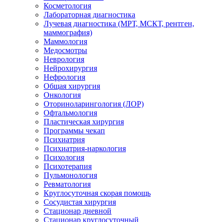
Косметология
Лабораторная диагностика
Лучевая диагностика (МРТ, МСКТ, рентген,
маммография)
Маммология
Медосмотры
Неврология
Нейрохирургия
Нефрология
Общая хирургия
Онкология
Оториноларингология (ЛОР)
Офтальмология
Пластическая хирургия
Программы чекап
Психиатрия
Психиатрия-наркология
Психология
Психотерапия
Пульмонология
Ревматология
Круглосуточная скорая помощь
Сосудистая хирургия
Стационар дневной
Стационар круглосуточный