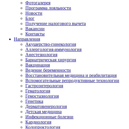
Фотогалерея
Программа лояльности
Новости
Блог
Получение налогового вычета
Вакансии
Контакты
Направления
Акушерство-гинекология
Аллергология-иммунология
Анестезиология
Бариатрическая хирургия
Вакцинация
Ведение беременности
Восстановительная медицина и реабилитация
Вспомогательные репродуктивные технологии
Гастроэнтерология
Гематология
Гемостазиология
Генетика
Дерматовенерология
Детская медицина
Инфекционные болезни
Кардиология
Колопроктология