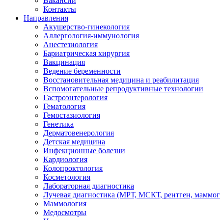
Вакансии
Контакты
Направления
Акушерство-гинекология
Аллергология-иммунология
Анестезиология
Бариатрическая хирургия
Вакцинация
Ведение беременности
Восстановительная медицина и реабилитация
Вспомогательные репродуктивные технологии
Гастроэнтерология
Гематология
Гемостазиология
Генетика
Дерматовенерология
Детская медицина
Инфекционные болезни
Кардиология
Колопроктология
Косметология
Лабораторная диагностика
Лучевая диагностика (МРТ, МСКТ, рентген, маммо
Маммология
Медосмотры