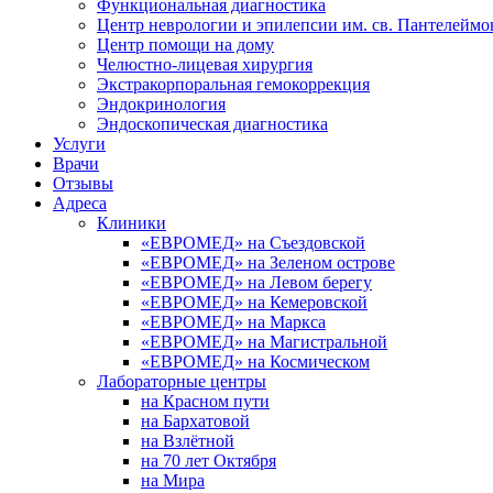
Функциональная диагностика
Центр неврологии и эпилепсии им. св. Пантелеймо
Центр помощи на дому
Челюстно-лицевая хирургия
Экстракорпоральная гемокоррекция
Эндокринология
Эндоскопическая диагностика
Услуги
Врачи
Отзывы
Адреса
Клиники
«ЕВРОМЕД» на Съездовской
«ЕВРОМЕД» на Зеленом острове
«ЕВРОМЕД» на Левом берегу
«ЕВРОМЕД» на Кемеровской
«ЕВРОМЕД» на Маркса
«ЕВРОМЕД» на Магистральной
«ЕВРОМЕД» на Космическом
Лабораторные центры
на Красном пути
на Бархатовой
на Взлётной
на 70 лет Октября
на Мира