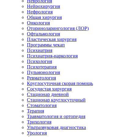
Неврология
Нейрохирургия
Нефрология
Общая хирургия
Онкология
Оториноларингология (ЛОР)
Офтальмология
Пластическая хирургия
Программы чекап
Психиатрия
Психиатрия-наркология
Психология
Психотерапия
Пульмонология
Ревматология
Круглосуточная скорая помощь
Сосудистая хирургия
Стационар дневной
Стационар круглосуточный
Стоматология
Терапия
Травматология и ортопедия
Трихология
Ультразвуковая диагностика
Урология