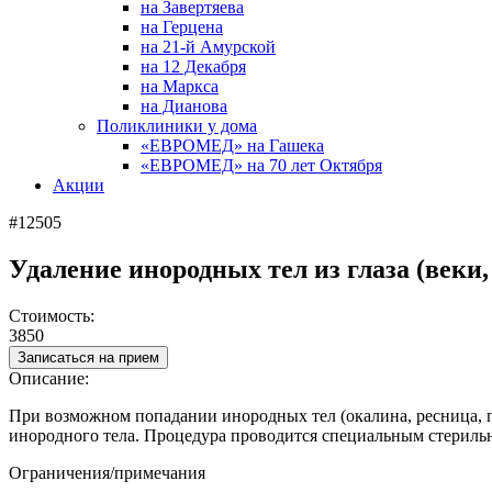
на Завертяева
на Герцена
на 21-й Амурской
на 12 Декабря
на Маркса
на Дианова
Поликлиники у дома
«ЕВРОМЕД» на Гашека
«ЕВРОМЕД» на 70 лет Октября
Акции
#12505
Удаление инородных тел из глаза (веки
Стоимость:
3850
Записаться на прием
Описание:
При возможном попадании инородных тел (окалина, ресница, пы
инородного тела. Процедура проводится специальным стериль
Ограничения/примечания