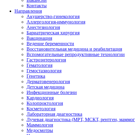
Вакансии
Контакты
Направления
Акушерство-гинекология
Аллергология-иммунология
Анестезиология
Бариатрическая хирургия
Вакцинация
Ведение беременности
Восстановительная медицина и реабилитация
Вспомогательные репродуктивные технологии
Гастроэнтерология
Гематология
Гемостазиология
Генетика
Дерматовенерология
Детская медицина
Инфекционные болезни
Кардиология
Колопроктология
Косметология
Лабораторная диагностика
Лучевая диагностика (МРТ, МСКТ, рентген, маммо
Маммология
Медосмотры