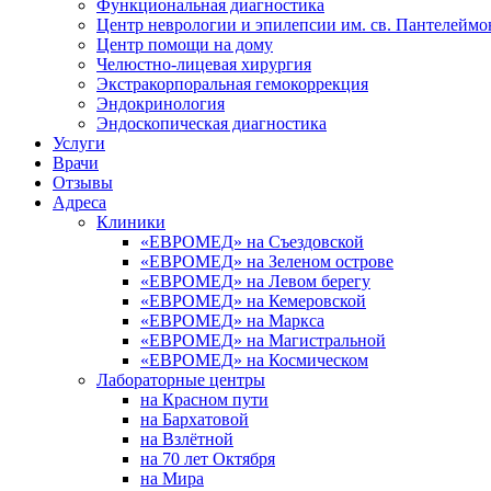
Функциональная диагностика
Центр неврологии и эпилепсии им. св. Пантелеймо
Центр помощи на дому
Челюстно-лицевая хирургия
Экстракорпоральная гемокоррекция
Эндокринология
Эндоскопическая диагностика
Услуги
Врачи
Отзывы
Адреса
Клиники
«ЕВРОМЕД» на Съездовской
«ЕВРОМЕД» на Зеленом острове
«ЕВРОМЕД» на Левом берегу
«ЕВРОМЕД» на Кемеровской
«ЕВРОМЕД» на Маркса
«ЕВРОМЕД» на Магистральной
«ЕВРОМЕД» на Космическом
Лабораторные центры
на Красном пути
на Бархатовой
на Взлётной
на 70 лет Октября
на Мира