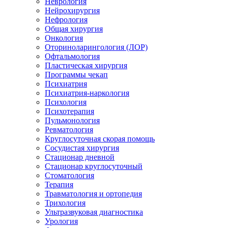
Неврология
Нейрохирургия
Нефрология
Общая хирургия
Онкология
Оториноларингология (ЛОР)
Офтальмология
Пластическая хирургия
Программы чекап
Психиатрия
Психиатрия-наркология
Психология
Психотерапия
Пульмонология
Ревматология
Круглосуточная скорая помощь
Сосудистая хирургия
Стационар дневной
Стационар круглосуточный
Стоматология
Терапия
Травматология и ортопедия
Трихология
Ультразвуковая диагностика
Урология