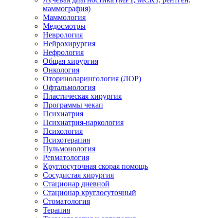
маммография)
Маммология
Медосмотры
Неврология
Нейрохирургия
Нефрология
Общая хирургия
Онкология
Оториноларингология (ЛОР)
Офтальмология
Пластическая хирургия
Программы чекап
Психиатрия
Психиатрия-наркология
Психология
Психотерапия
Пульмонология
Ревматология
Круглосуточная скорая помощь
Сосудистая хирургия
Стационар дневной
Стационар круглосуточный
Стоматология
Терапия