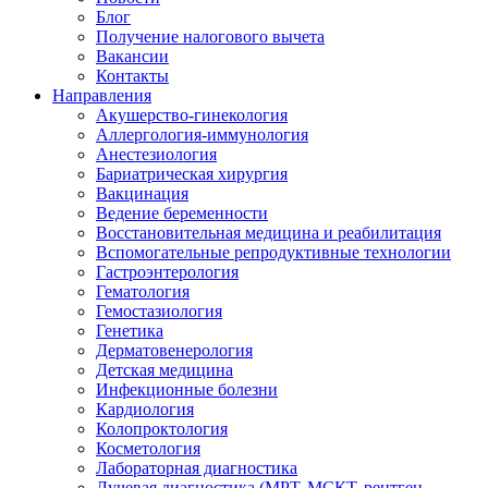
Блог
Получение налогового вычета
Вакансии
Контакты
Направления
Акушерство-гинекология
Аллергология-иммунология
Анестезиология
Бариатрическая хирургия
Вакцинация
Ведение беременности
Восстановительная медицина и реабилитация
Вспомогательные репродуктивные технологии
Гастроэнтерология
Гематология
Гемостазиология
Генетика
Дерматовенерология
Детская медицина
Инфекционные болезни
Кардиология
Колопроктология
Косметология
Лабораторная диагностика
Лучевая диагностика (МРТ, МСКТ, рентген,