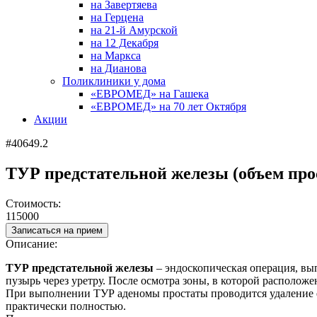
на Завертяева
на Герцена
на 21-й Амурской
на 12 Декабря
на Маркса
на Дианова
Поликлиники у дома
«ЕВРОМЕД» на Гашека
«ЕВРОМЕД» на 70 лет Октября
Акции
#40649.2
ТУР предстательной железы (объем прос
Стоимость:
115000
Записаться на прием
Описание:
ТУР предстательной железы
– эндоскопическая операция, вы
пузырь через уретру. После осмотра зоны, в которой располож
При выполнении ТУР аденомы простаты проводится удаление ее 
практически полностью.