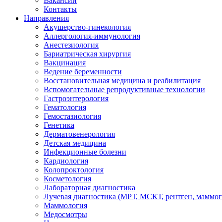
Вакансии
Контакты
Направления
Акушерство-гинекология
Аллергология-иммунология
Анестезиология
Бариатрическая хирургия
Вакцинация
Ведение беременности
Восстановительная медицина и реабилитация
Вспомогательные репродуктивные технологии
Гастроэнтерология
Гематология
Гемостазиология
Генетика
Дерматовенерология
Детская медицина
Инфекционные болезни
Кардиология
Колопроктология
Косметология
Лабораторная диагностика
Лучевая диагностика (МРТ, МСКТ, рентген, маммо
Маммология
Медосмотры