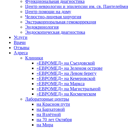
Функциональная диагностика
Центр неврологии и эпилепсии им. св. Пантелеймо
Центр помощи на дому
Челюстно-лицевая хирургия
Экстракорпоральная гемокоррекция
Эндокринология
Эндоскопическая диагностика
Услуги
Врачи
Отзывы
Адреса
Клиники
«ЕВРОМЕД» на Съездовской
«ЕВРОМЕД» на Зеленом острове
«ЕВРОМЕД» на Левом берегу
«ЕВРОМЕД» на Кемеровской
«ЕВРОМЕД» на Маркса
«ЕВРОМЕД» на Магистральной
«ЕВРОМЕД» на Космическом
Лабораторные центры
на Красном пути
на Бархатовой
на Взлётной
на 70 лет Октября
на Мира