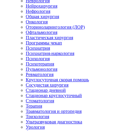
Неврология
Нейрохирургия
Нефрология
Общая хирургия
Онкология
Оториноларингология (ЛОР)
Офтальмология
Пластическая хирургия
Программы чекап
Психиатрия
Психиатрия-наркология
Психология
Психотерапия
Пульмонология
Ревматология
Круглосуточная скорая помощь
Сосудистая хирургия
Стационар дневной
Стационар круглосуточный
Стоматология
Терапия
Травматология и ортопедия
Трихология
Ультразвуковая диагностика
Урология