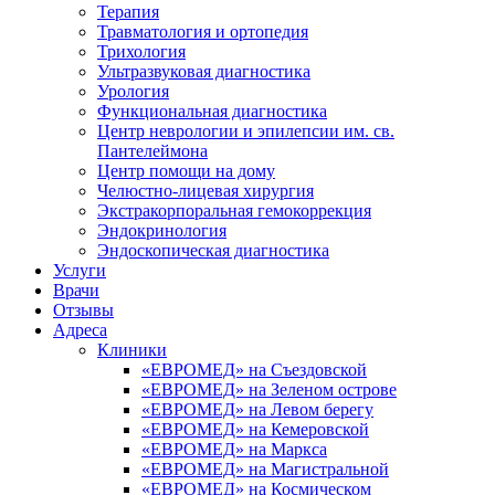
Терапия
Травматология и ортопедия
Трихология
Ультразвуковая диагностика
Урология
Функциональная диагностика
Центр неврологии и эпилепсии им. св.
Пантелеймона
Центр помощи на дому
Челюстно-лицевая хирургия
Экстракорпоральная гемокоррекция
Эндокринология
Эндоскопическая диагностика
Услуги
Врачи
Отзывы
Адреса
Клиники
«ЕВРОМЕД» на Съездовской
«ЕВРОМЕД» на Зеленом острове
«ЕВРОМЕД» на Левом берегу
«ЕВРОМЕД» на Кемеровской
«ЕВРОМЕД» на Маркса
«ЕВРОМЕД» на Магистральной
«ЕВРОМЕД» на Космическом