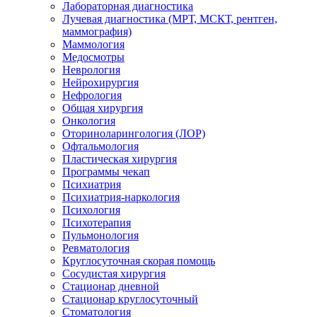
Лабораторная диагностика
Лучевая диагностика (МРТ, МСКТ, рентген,
маммография)
Маммология
Медосмотры
Неврология
Нейрохирургия
Нефрология
Общая хирургия
Онкология
Оториноларингология (ЛОР)
Офтальмология
Пластическая хирургия
Программы чекап
Психиатрия
Психиатрия-наркология
Психология
Психотерапия
Пульмонология
Ревматология
Круглосуточная скорая помощь
Сосудистая хирургия
Стационар дневной
Стационар круглосуточный
Стоматология