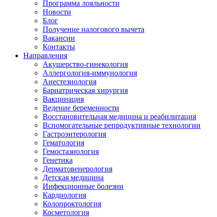
Программа лояльности
Новости
Блог
Получение налогового вычета
Вакансии
Контакты
Направления
Акушерство-гинекология
Аллергология-иммунология
Анестезиология
Бариатрическая хирургия
Вакцинация
Ведение беременности
Восстановительная медицина и реабилитация
Вспомогательные репродуктивные технологии
Гастроэнтерология
Гематология
Гемостазиология
Генетика
Дерматовенерология
Детская медицина
Инфекционные болезни
Кардиология
Колопроктология
Косметология