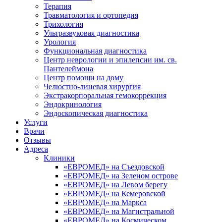
Терапия
Травматология и ортопедия
Трихология
Ультразвуковая диагностика
Урология
Функциональная диагностика
Центр неврологии и эпилепсии им. св.
Пантелеймона
Центр помощи на дому
Челюстно-лицевая хирургия
Экстракорпоральная гемокоррекция
Эндокринология
Эндоскопическая диагностика
Услуги
Врачи
Отзывы
Адреса
Клиники
«ЕВРОМЕД» на Съездовской
«ЕВРОМЕД» на Зеленом острове
«ЕВРОМЕД» на Левом берегу
«ЕВРОМЕД» на Кемеровской
«ЕВРОМЕД» на Маркса
«ЕВРОМЕД» на Магистральной
«ЕВРОМЕД» на Космическом