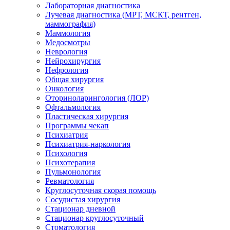
Лабораторная диагностика
Лучевая диагностика (МРТ, МСКТ, рентген,
маммография)
Маммология
Медосмотры
Неврология
Нейрохирургия
Нефрология
Общая хирургия
Онкология
Оториноларингология (ЛОР)
Офтальмология
Пластическая хирургия
Программы чекап
Психиатрия
Психиатрия-наркология
Психология
Психотерапия
Пульмонология
Ревматология
Круглосуточная скорая помощь
Сосудистая хирургия
Стационар дневной
Стационар круглосуточный
Стоматология