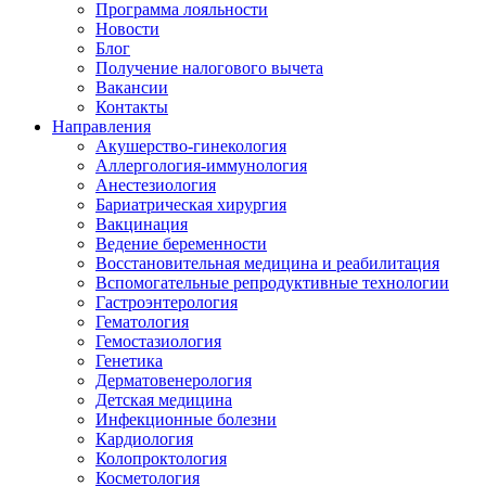
Программа лояльности
Новости
Блог
Получение налогового вычета
Вакансии
Контакты
Направления
Акушерство-гинекология
Аллергология-иммунология
Анестезиология
Бариатрическая хирургия
Вакцинация
Ведение беременности
Восстановительная медицина и реабилитация
Вспомогательные репродуктивные технологии
Гастроэнтерология
Гематология
Гемостазиология
Генетика
Дерматовенерология
Детская медицина
Инфекционные болезни
Кардиология
Колопроктология
Косметология