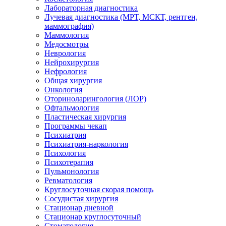
Лабораторная диагностика
Лучевая диагностика (МРТ, МСКТ, рентген,
маммография)
Маммология
Медосмотры
Неврология
Нейрохирургия
Нефрология
Общая хирургия
Онкология
Оториноларингология (ЛОР)
Офтальмология
Пластическая хирургия
Программы чекап
Психиатрия
Психиатрия-наркология
Психология
Психотерапия
Пульмонология
Ревматология
Круглосуточная скорая помощь
Сосудистая хирургия
Стационар дневной
Стационар круглосуточный
Стоматология