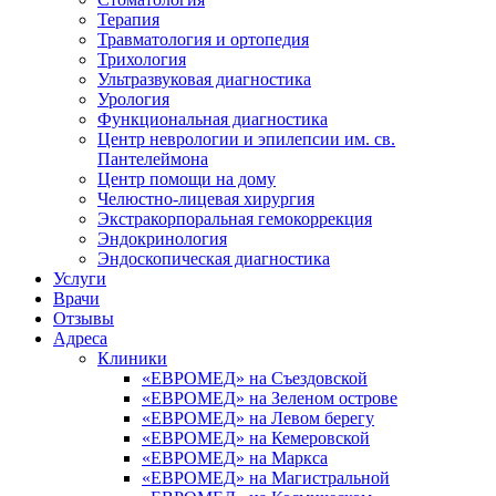
Терапия
Травматология и ортопедия
Трихология
Ультразвуковая диагностика
Урология
Функциональная диагностика
Центр неврологии и эпилепсии им. св.
Пантелеймона
Центр помощи на дому
Челюстно-лицевая хирургия
Экстракорпоральная гемокоррекция
Эндокринология
Эндоскопическая диагностика
Услуги
Врачи
Отзывы
Адреса
Клиники
«ЕВРОМЕД» на Съездовской
«ЕВРОМЕД» на Зеленом острове
«ЕВРОМЕД» на Левом берегу
«ЕВРОМЕД» на Кемеровской
«ЕВРОМЕД» на Маркса
«ЕВРОМЕД» на Магистральной