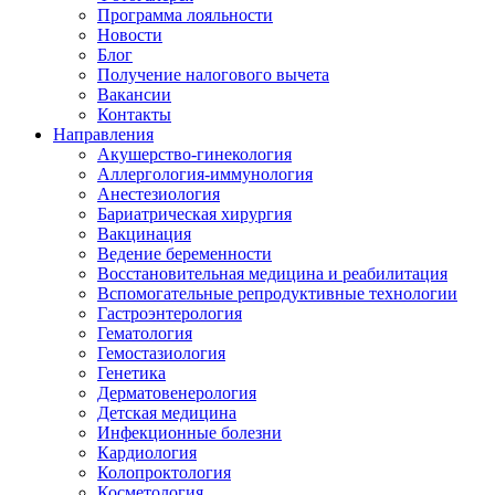
Программа лояльности
Новости
Блог
Получение налогового вычета
Вакансии
Контакты
Направления
Акушерство-гинекология
Аллергология-иммунология
Анестезиология
Бариатрическая хирургия
Вакцинация
Ведение беременности
Восстановительная медицина и реабилитация
Вспомогательные репродуктивные технологии
Гастроэнтерология
Гематология
Гемостазиология
Генетика
Дерматовенерология
Детская медицина
Инфекционные болезни
Кардиология
Колопроктология
Косметология