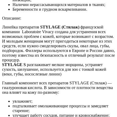
Наличии нерассасывающихся материалов в тканях;
Беременности и грудном вскармливании.
Описание:
Линейка препаратов
STYLAGE (Cтилаж)
французской
компании Laboratoire Vivacy создана для устранения всех
возможных проблем с кожей, которые возникают с возрастом.
И молодым женщинам могут пригодиться некоторые из этих
средств, если нужно смоделировать скулы, овал лица, губы,
подбородок. Филлеры используются в Европе и России давно,
поэтому известна их безопасность и отличный результат после
процедур.
STYLAGE S
разглаживает мелкие морщины, устраняет
сухость, шелушение, используется для зон с тонкой кожей
(веки, губы, носослезные линии)
Главный компонент всех препаратов STYLAGE (Стилаж) —
гиалуроновая кислота. В зависимости от плотности вещества
она влияет на кожу по-разному:
увлажняет;
подталкивает омолаживающие процессы и замедляет
старение;
улучшает работу сосудов, питание и кровоснабжение;