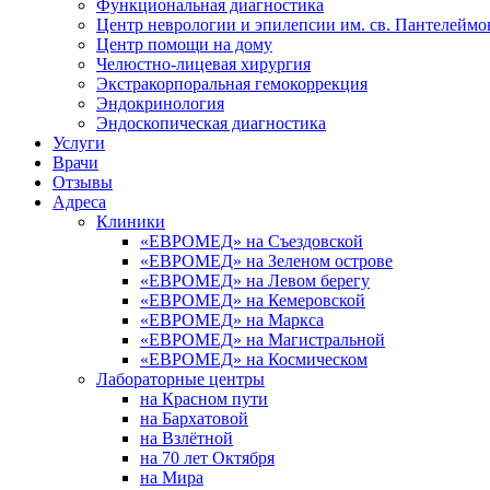
Функциональная диагностика
Центр неврологии и эпилепсии им. св. Пантелеймо
Центр помощи на дому
Челюстно-лицевая хирургия
Экстракорпоральная гемокоррекция
Эндокринология
Эндоскопическая диагностика
Услуги
Врачи
Отзывы
Адреса
Клиники
«ЕВРОМЕД» на Съездовской
«ЕВРОМЕД» на Зеленом острове
«ЕВРОМЕД» на Левом берегу
«ЕВРОМЕД» на Кемеровской
«ЕВРОМЕД» на Маркса
«ЕВРОМЕД» на Магистральной
«ЕВРОМЕД» на Космическом
Лабораторные центры
на Красном пути
на Бархатовой
на Взлётной
на 70 лет Октября
на Мира