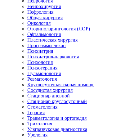
Неврология
Нейрохирургия
Нефрология
Общая хирургия
Онкология
Оториноларингология (ЛОР)
Офтальмология
Пластическая хирургия
Программы чекап
Психиатрия
Психиатрия-наркология
Психология
Психотерапия
Пульмонология
Ревматология
Круглосуточная скорая помощь
Сосудистая хирургия
Стационар дневной
Стационар круглосуточный
Стоматология
Терапия
Травматология и ортопедия
Трихология
Ультразвуковая диагностика
Урология