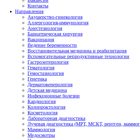
Вакансии
Контакты
Направления
Акушерство-гинекология
Аллергология-иммунология
Анестезиология
Бариатрическая хирургия
Вакцинация
Ведение беременности
Восстановительная медицина и реабилитация
Вспомогательные репродуктивные технологии
Гастроэнтерология
Гематология
Гемостазиология
Генетика
Дерматовенерология
Детская медицина
Инфекционные болезни
Кардиология
Колопроктология
Косметология
Лабораторная диагностика
Лучевая диагностика (МРТ, МСКТ, рентген, маммо
Маммология
Медосмотры