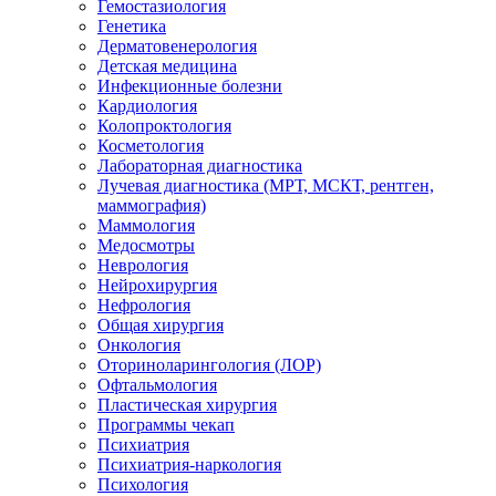
Гемостазиология
Генетика
Дерматовенерология
Детская медицина
Инфекционные болезни
Кардиология
Колопроктология
Косметология
Лабораторная диагностика
Лучевая диагностика (МРТ, МСКТ, рентген,
маммография)
Маммология
Медосмотры
Неврология
Нейрохирургия
Нефрология
Общая хирургия
Онкология
Оториноларингология (ЛОР)
Офтальмология
Пластическая хирургия
Программы чекап
Психиатрия
Психиатрия-наркология
Психология