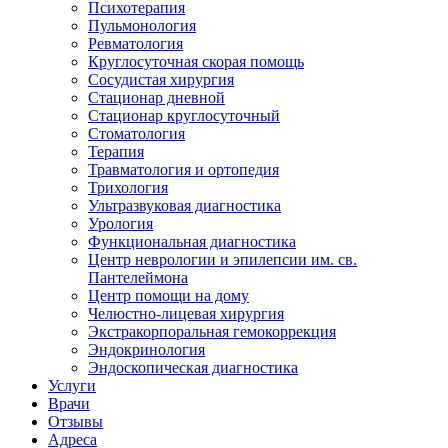
Психотерапия
Пульмонология
Ревматология
Круглосуточная скорая помощь
Сосудистая хирургия
Стационар дневной
Стационар круглосуточный
Стоматология
Терапия
Травматология и ортопедия
Трихология
Ультразвуковая диагностика
Урология
Функциональная диагностика
Центр неврологии и эпилепсии им. св.
Пантелеймона
Центр помощи на дому
Челюстно-лицевая хирургия
Экстракорпоральная гемокоррекция
Эндокринология
Эндоскопическая диагностика
Услуги
Врачи
Отзывы
Адреса