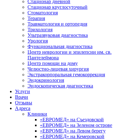
Стационар дневной
Стационар круглосуточный
Стоматология
Терапия
Травматология и ортопедия
Трихология
Ультразвуковая диагностика
Урология
Функциональная диагностика
Центр неврологии и эпилепсии им. св.
Пантелеймона
Центр помощи на дому
Челюстно-лицевая хирургия
Экстракорпоральная гемокоррекция
Эндокринология
Эндоскопическая диагностика
Услуги
Врачи
Отзывы
Адреса
Клиники
«ЕВРОМЕД» на Съездовской
«ЕВРОМЕД» на Зеленом острове
«ЕВРОМЕД» на Левом берегу
«ЕВРОМЕД» на Кемеровской