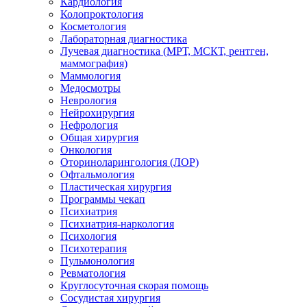
Кардиология
Колопроктология
Косметология
Лабораторная диагностика
Лучевая диагностика (МРТ, МСКТ, рентген,
маммография)
Маммология
Медосмотры
Неврология
Нейрохирургия
Нефрология
Общая хирургия
Онкология
Оториноларингология (ЛОР)
Офтальмология
Пластическая хирургия
Программы чекап
Психиатрия
Психиатрия-наркология
Психология
Психотерапия
Пульмонология
Ревматология
Круглосуточная скорая помощь
Сосудистая хирургия