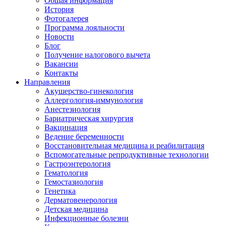
Общая информация
История
Фотогалерея
Программа лояльности
Новости
Блог
Получение налогового вычета
Вакансии
Контакты
Направления
Акушерство-гинекология
Аллергология-иммунология
Анестезиология
Бариатрическая хирургия
Вакцинация
Ведение беременности
Восстановительная медицина и реабилитация
Вспомогательные репродуктивные технологии
Гастроэнтерология
Гематология
Гемостазиология
Генетика
Дерматовенерология
Детская медицина
Инфекционные болезни