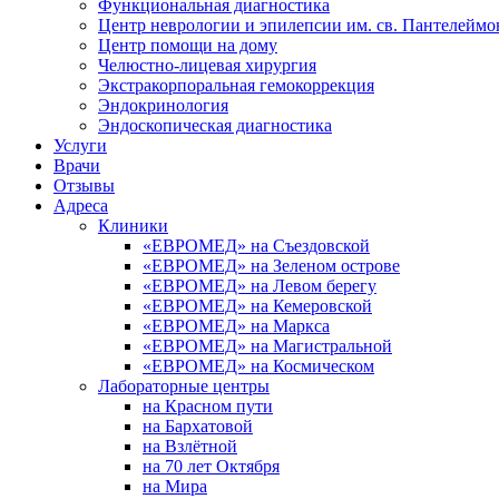
Функциональная диагностика
Центр неврологии и эпилепсии им. св. Пантелеймо
Центр помощи на дому
Челюстно-лицевая хирургия
Экстракорпоральная гемокоррекция
Эндокринология
Эндоскопическая диагностика
Услуги
Врачи
Отзывы
Адреса
Клиники
«ЕВРОМЕД» на Съездовской
«ЕВРОМЕД» на Зеленом острове
«ЕВРОМЕД» на Левом берегу
«ЕВРОМЕД» на Кемеровской
«ЕВРОМЕД» на Маркса
«ЕВРОМЕД» на Магистральной
«ЕВРОМЕД» на Космическом
Лабораторные центры
на Красном пути
на Бархатовой
на Взлётной
на 70 лет Октября
на Мира