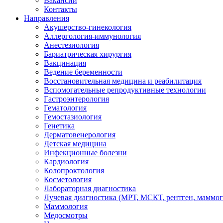
Вакансии
Контакты
Направления
Акушерство-гинекология
Аллергология-иммунология
Анестезиология
Бариатрическая хирургия
Вакцинация
Ведение беременности
Восстановительная медицина и реабилитация
Вспомогательные репродуктивные технологии
Гастроэнтерология
Гематология
Гемостазиология
Генетика
Дерматовенерология
Детская медицина
Инфекционные болезни
Кардиология
Колопроктология
Косметология
Лабораторная диагностика
Лучевая диагностика (МРТ, МСКТ, рентген, маммо
Маммология
Медосмотры