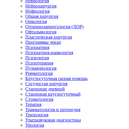
Неврология
Нейрохирургия
Нефрология
Общая хирургия
Онкология
Оториноларингология (ЛОР)
Офтальмология
Пластическая хирургия
Программы чекап
Психиатрия
Психиатрия-наркология
Психология
Психотерапия
Пульмонология
Ревматология
Круглосуточная скорая помощь
Сосудистая хирургия
Стационар дневной
Стационар круглосуточный
Стоматология
Терапия
Травматология и ортопедия
Трихология
Ультразвуковая диагностика
Урология