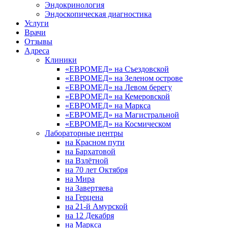
Эндокринология
Эндоскопическая диагностика
Услуги
Врачи
Отзывы
Адреса
Клиники
«ЕВРОМЕД» на Съездовской
«ЕВРОМЕД» на Зеленом острове
«ЕВРОМЕД» на Левом берегу
«ЕВРОМЕД» на Кемеровской
«ЕВРОМЕД» на Маркса
«ЕВРОМЕД» на Магистральной
«ЕВРОМЕД» на Космическом
Лабораторные центры
на Красном пути
на Бархатовой
на Взлётной
на 70 лет Октября
на Мира
на Завертяева
на Герцена
на 21-й Амурской
на 12 Декабря
на Маркса