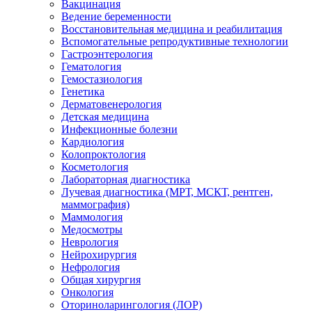
Вакцинация
Ведение беременности
Восстановительная медицина и реабилитация
Вспомогательные репродуктивные технологии
Гастроэнтерология
Гематология
Гемостазиология
Генетика
Дерматовенерология
Детская медицина
Инфекционные болезни
Кардиология
Колопроктология
Косметология
Лабораторная диагностика
Лучевая диагностика (МРТ, МСКТ, рентген,
маммография)
Маммология
Медосмотры
Неврология
Нейрохирургия
Нефрология
Общая хирургия
Онкология
Оториноларингология (ЛОР)