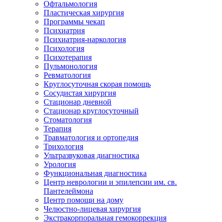
Офтальмология
Пластическая хирургия
Программы чекап
Психиатрия
Психиатрия-наркология
Психология
Психотерапия
Пульмонология
Ревматология
Круглосуточная скорая помощь
Сосудистая хирургия
Стационар дневной
Стационар круглосуточный
Стоматология
Терапия
Травматология и ортопедия
Трихология
Ультразвуковая диагностика
Урология
Функциональная диагностика
Центр неврологии и эпилепсии им. св.
Пантелеймона
Центр помощи на дому
Челюстно-лицевая хирургия
Экстракорпоральная гемокоррекция