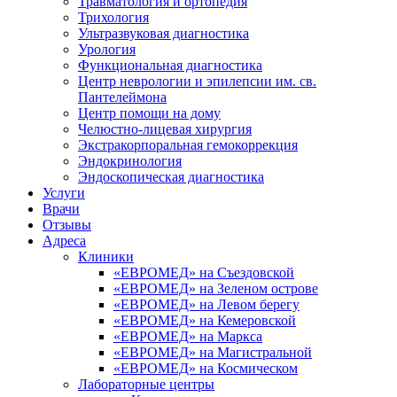
Травматология и ортопедия
Трихология
Ультразвуковая диагностика
Урология
Функциональная диагностика
Центр неврологии и эпилепсии им. св.
Пантелеймона
Центр помощи на дому
Челюстно-лицевая хирургия
Экстракорпоральная гемокоррекция
Эндокринология
Эндоскопическая диагностика
Услуги
Врачи
Отзывы
Адреса
Клиники
«ЕВРОМЕД» на Съездовской
«ЕВРОМЕД» на Зеленом острове
«ЕВРОМЕД» на Левом берегу
«ЕВРОМЕД» на Кемеровской
«ЕВРОМЕД» на Маркса
«ЕВРОМЕД» на Магистральной
«ЕВРОМЕД» на Космическом
Лабораторные центры