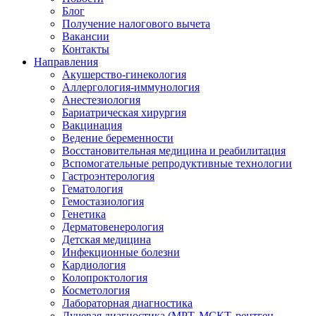
Блог
Получение налогового вычета
Вакансии
Контакты
Направления
Акушерство-гинекология
Аллергология-иммунология
Анестезиология
Бариатрическая хирургия
Вакцинация
Ведение беременности
Восстановительная медицина и реабилитация
Вспомогательные репродуктивные технологии
Гастроэнтерология
Гематология
Гемостазиология
Генетика
Дерматовенерология
Детская медицина
Инфекционные болезни
Кардиология
Колопроктология
Косметология
Лабораторная диагностика
Лучевая диагностика (МРТ, МСКТ, рентген,