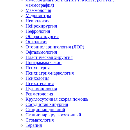
маммография)
Маммология
Медосмотры
Неврология
Нейрохирургия
Нефрология
Общая хирургия
Онкология
Оториноларингология (ЛОР)
Офтальмология
Пластическая хирургия
Программы чекап
Психиатрия
Психиатрия-наркология
Психология
Психотерапия
Пульмонология
Ревматология
Круглосуточная скорая помощь
Сосудистая хирургия
Стационар дневной
Стационар круглосуточный
Стоматология
Терапия