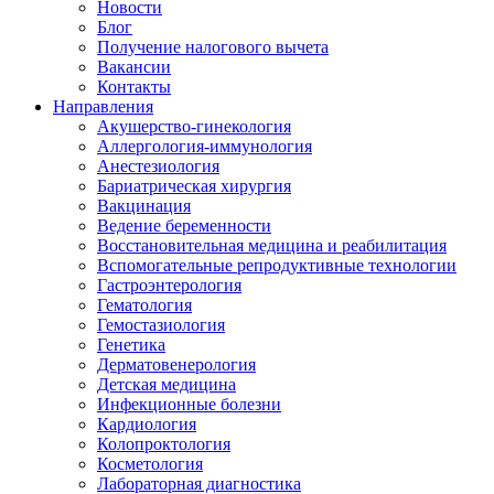
Новости
Блог
Получение налогового вычета
Вакансии
Контакты
Направления
Акушерство-гинекология
Аллергология-иммунология
Анестезиология
Бариатрическая хирургия
Вакцинация
Ведение беременности
Восстановительная медицина и реабилитация
Вспомогательные репродуктивные технологии
Гастроэнтерология
Гематология
Гемостазиология
Генетика
Дерматовенерология
Детская медицина
Инфекционные болезни
Кардиология
Колопроктология
Косметология
Лабораторная диагностика