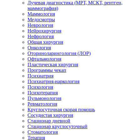
Лучевая диагностика (МРТ, МСКТ, рентген,
маммография)
Маммология
Медосмотры
Неврология
Нейрохирургия
Нефрология
Общая хирургия
Онкология
Оториноларингология (ЛОР)
Офтальмология
Пластическая хирургия
Программы чекап
Психиатрия
Психиатрия-наркология
Психология
Психотерапия
Пульмонология
Ревматология
Круглосуточная скорая помощь
Сосудистая хирургия
Стационар дневной
Стационар круглосуточный
Стоматология
Терапия