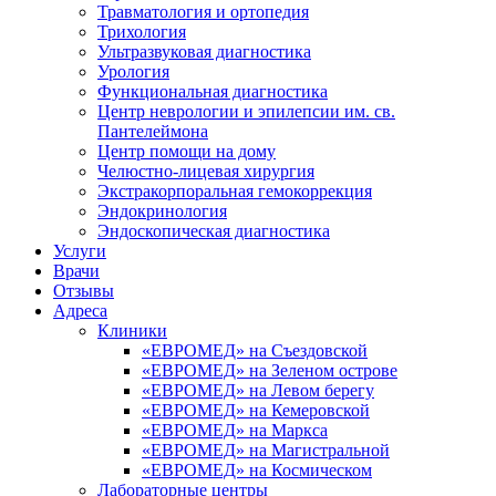
Травматология и ортопедия
Трихология
Ультразвуковая диагностика
Урология
Функциональная диагностика
Центр неврологии и эпилепсии им. св.
Пантелеймона
Центр помощи на дому
Челюстно-лицевая хирургия
Экстракорпоральная гемокоррекция
Эндокринология
Эндоскопическая диагностика
Услуги
Врачи
Отзывы
Адреса
Клиники
«ЕВРОМЕД» на Съездовской
«ЕВРОМЕД» на Зеленом острове
«ЕВРОМЕД» на Левом берегу
«ЕВРОМЕД» на Кемеровской
«ЕВРОМЕД» на Маркса
«ЕВРОМЕД» на Магистральной
«ЕВРОМЕД» на Космическом
Лабораторные центры