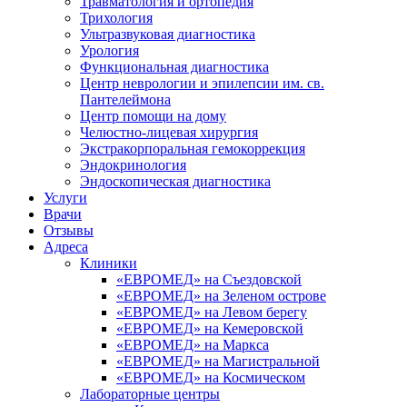
Травматология и ортопедия
Трихология
Ультразвуковая диагностика
Урология
Функциональная диагностика
Центр неврологии и эпилепсии им. св.
Пантелеймона
Центр помощи на дому
Челюстно-лицевая хирургия
Экстракорпоральная гемокоррекция
Эндокринология
Эндоскопическая диагностика
Услуги
Врачи
Отзывы
Адреса
Клиники
«ЕВРОМЕД» на Съездовской
«ЕВРОМЕД» на Зеленом острове
«ЕВРОМЕД» на Левом берегу
«ЕВРОМЕД» на Кемеровской
«ЕВРОМЕД» на Маркса
«ЕВРОМЕД» на Магистральной
«ЕВРОМЕД» на Космическом
Лабораторные центры