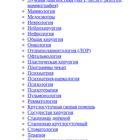
маммография)
Маммология
Медосмотры
Неврология
Нейрохирургия
Нефрология
Общая хирургия
Онкология
Оториноларингология (ЛОР)
Офтальмология
Пластическая хирургия
Программы чекап
Психиатрия
Психиатрия-наркология
Психология
Психотерапия
Пульмонология
Ревматология
Круглосуточная скорая помощь
Сосудистая хирургия
Стационар дневной
Стационар круглосуточный
Стоматология
Терапия