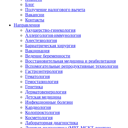
Блог
Получение налогового вычета
Вакансии
Контакты
Направления
Акушерство-гинекология
Аллергология-иммунология
Анестезиология
Бариатрическая хирургия
Вакцинация
Ведение беременности
Восстановительная медицина и реабилитация
Вспомогательные репродуктивные технологии
Гастроэнтерология
Гематология
Гемостазиология
Генетика
Дерматовенерология
Детская медицина
Инфекционные болезни
Кардиология
Колопроктология
Косметология
Лабораторная диагностика
Лучевая диагностика (МРТ, МСКТ, рентген,