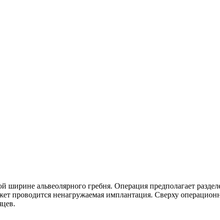
ной ширине альвеолярного гребня. Операция предполагает разде
ожет проводится ненагружаемая имплантация. Сверху операционн
яцев.