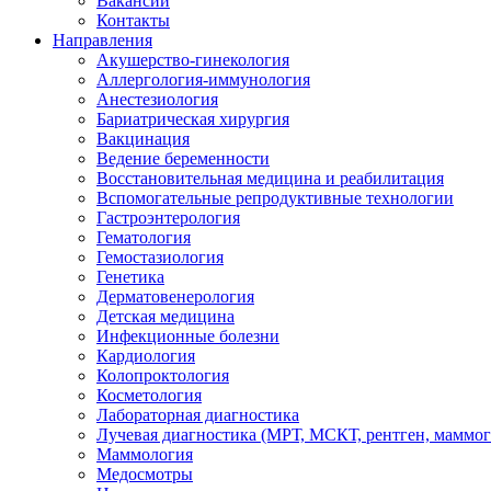
Вакансии
Контакты
Направления
Акушерство-гинекология
Аллергология-иммунология
Анестезиология
Бариатрическая хирургия
Вакцинация
Ведение беременности
Восстановительная медицина и реабилитация
Вспомогательные репродуктивные технологии
Гастроэнтерология
Гематология
Гемостазиология
Генетика
Дерматовенерология
Детская медицина
Инфекционные болезни
Кардиология
Колопроктология
Косметология
Лабораторная диагностика
Лучевая диагностика (МРТ, МСКТ, рентген, маммо
Маммология
Медосмотры