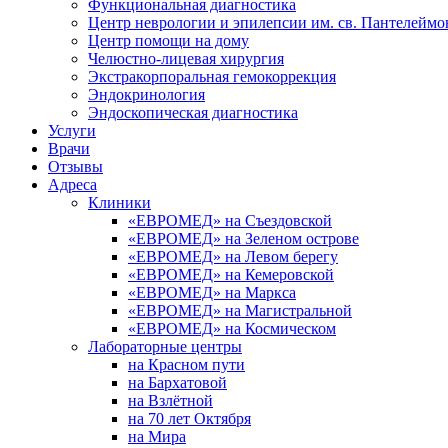
Функциональная диагностика
Центр неврологии и эпилепсии им. св. Пантелеймо
Центр помощи на дому
Челюстно-лицевая хирургия
Экстракорпоральная гемокоррекция
Эндокринология
Эндоскопическая диагностика
Услуги
Врачи
Отзывы
Адреса
Клиники
«ЕВРОМЕД» на Съездовской
«ЕВРОМЕД» на Зеленом острове
«ЕВРОМЕД» на Левом берегу
«ЕВРОМЕД» на Кемеровской
«ЕВРОМЕД» на Маркса
«ЕВРОМЕД» на Магистральной
«ЕВРОМЕД» на Космическом
Лабораторные центры
на Красном пути
на Бархатовой
на Взлётной
на 70 лет Октября
на Мира