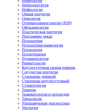
Неврология
Нейрохирургия
Нефрология
Общая хирургия
Онкология
Оториноларингология (ЛОР)
Офтальмология
Пластическая хирургия
Программы чекап
Психиатрия
Психиатрия-наркология
Психология
Психотерапия
Пульмонология
Ревматология
Круглосуточная скорая помощь
Сосудистая хирургия
Стационар дневной
Стационар круглосуточный
Стоматология
Терапия
Травматология и ортопедия
Трихология
Ультразвуковая диагностика
Урология