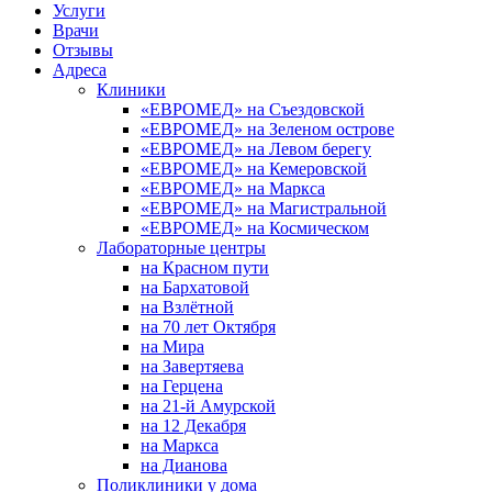
Услуги
Врачи
Отзывы
Адреса
Клиники
«ЕВРОМЕД» на Съездовской
«ЕВРОМЕД» на Зеленом острове
«ЕВРОМЕД» на Левом берегу
«ЕВРОМЕД» на Кемеровской
«ЕВРОМЕД» на Маркса
«ЕВРОМЕД» на Магистральной
«ЕВРОМЕД» на Космическом
Лабораторные центры
на Красном пути
на Бархатовой
на Взлётной
на 70 лет Октября
на Мира
на Завертяева
на Герцена
на 21-й Амурской
на 12 Декабря
на Маркса
на Дианова
Поликлиники у дома