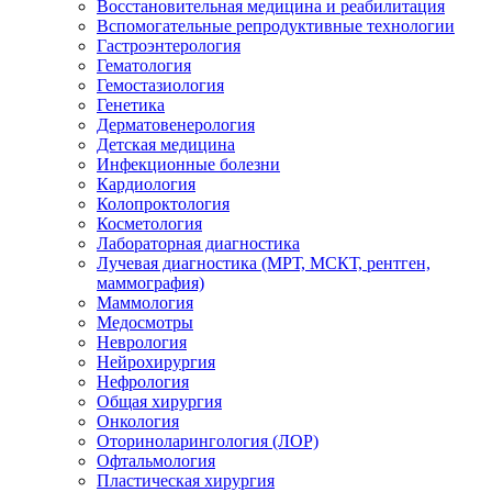
Восстановительная медицина и реабилитация
Вспомогательные репродуктивные технологии
Гастроэнтерология
Гематология
Гемостазиология
Генетика
Дерматовенерология
Детская медицина
Инфекционные болезни
Кардиология
Колопроктология
Косметология
Лабораторная диагностика
Лучевая диагностика (МРТ, МСКТ, рентген,
маммография)
Маммология
Медосмотры
Неврология
Нейрохирургия
Нефрология
Общая хирургия
Онкология
Оториноларингология (ЛОР)
Офтальмология
Пластическая хирургия