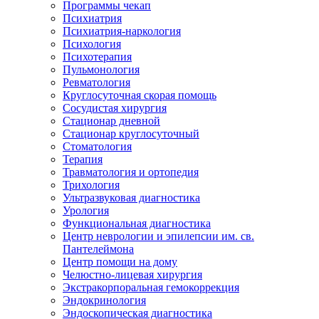
Программы чекап
Психиатрия
Психиатрия-наркология
Психология
Психотерапия
Пульмонология
Ревматология
Круглосуточная скорая помощь
Сосудистая хирургия
Стационар дневной
Стационар круглосуточный
Стоматология
Терапия
Травматология и ортопедия
Трихология
Ультразвуковая диагностика
Урология
Функциональная диагностика
Центр неврологии и эпилепсии им. св.
Пантелеймона
Центр помощи на дому
Челюстно-лицевая хирургия
Экстракорпоральная гемокоррекция
Эндокринология
Эндоскопическая диагностика