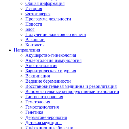
Общая информация
История
Фотогалерея
Программа лояльности
Новости
Блог
Получение налогового вычета
Вакансии
Контакты
Направления
Акушерство-гинекология
Аллергология-иммунология
Анестезиология
Бариатрическая хирургия
Вакцинация
Ведение беременности
Восстановительная медицина и реабилитация
Вспомогательные репродуктивные технологии
Гастроэнтерология
Гематология
Гемостазиология
Генетика
Дерматовенерология
Детская медицина
Инфекционные болезни