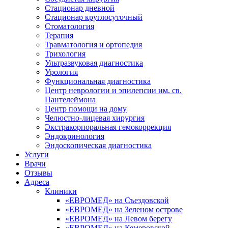
Стационар дневной
Стационар круглосуточный
Стоматология
Терапия
Травматология и ортопедия
Трихология
Ультразвуковая диагностика
Урология
Функциональная диагностика
Центр неврологии и эпилепсии им. св.
Пантелеймона
Центр помощи на дому
Челюстно-лицевая хирургия
Экстракорпоральная гемокоррекция
Эндокринология
Эндоскопическая диагностика
Услуги
Врачи
Отзывы
Адреса
Клиники
«ЕВРОМЕД» на Съездовской
«ЕВРОМЕД» на Зеленом острове
«ЕВРОМЕД» на Левом берегу
«ЕВРОМЕД» на Кемеровской