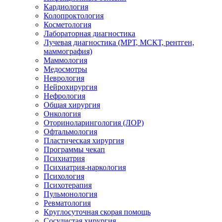
Кардиология
Колопроктология
Косметология
Лабораторная диагностика
Лучевая диагностика (МРТ, МСКТ, рентген,
маммография)
Маммология
Медосмотры
Неврология
Нейрохирургия
Нефрология
Общая хирургия
Онкология
Оториноларингология (ЛОР)
Офтальмология
Пластическая хирургия
Программы чекап
Психиатрия
Психиатрия-наркология
Психология
Психотерапия
Пульмонология
Ревматология
Круглосуточная скорая помощь
Сосудистая хирургия