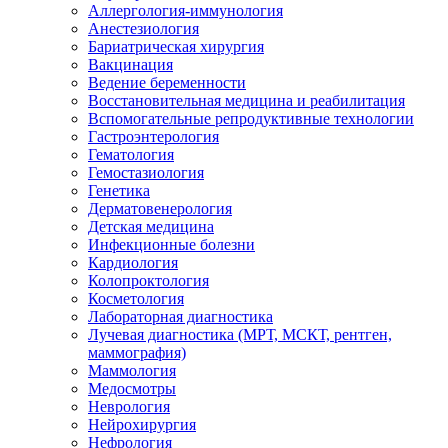
Аллергология-иммунология
Анестезиология
Бариатрическая хирургия
Вакцинация
Ведение беременности
Восстановительная медицина и реабилитация
Вспомогательные репродуктивные технологии
Гастроэнтерология
Гематология
Гемостазиология
Генетика
Дерматовенерология
Детская медицина
Инфекционные болезни
Кардиология
Колопроктология
Косметология
Лабораторная диагностика
Лучевая диагностика (МРТ, МСКТ, рентген,
маммография)
Маммология
Медосмотры
Неврология
Нейрохирургия
Нефрология