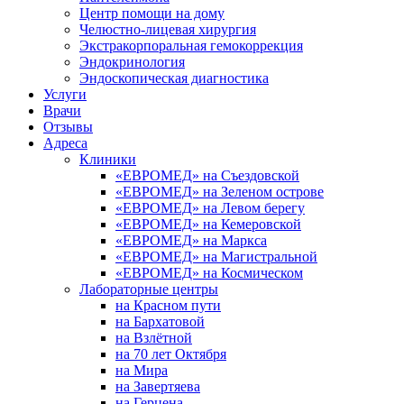
Центр помощи на дому
Челюстно-лицевая хирургия
Экстракорпоральная гемокоррекция
Эндокринология
Эндоскопическая диагностика
Услуги
Врачи
Отзывы
Адреса
Клиники
«ЕВРОМЕД» на Съездовской
«ЕВРОМЕД» на Зеленом острове
«ЕВРОМЕД» на Левом берегу
«ЕВРОМЕД» на Кемеровской
«ЕВРОМЕД» на Маркса
«ЕВРОМЕД» на Магистральной
«ЕВРОМЕД» на Космическом
Лабораторные центры
на Красном пути
на Бархатовой
на Взлётной
на 70 лет Октября
на Мира
на Завертяева
на Герцена