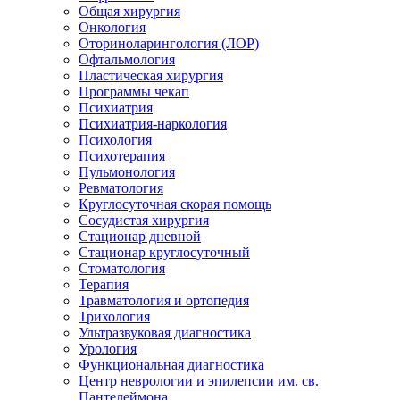
Общая хирургия
Онкология
Оториноларингология (ЛОР)
Офтальмология
Пластическая хирургия
Программы чекап
Психиатрия
Психиатрия-наркология
Психология
Психотерапия
Пульмонология
Ревматология
Круглосуточная скорая помощь
Сосудистая хирургия
Стационар дневной
Стационар круглосуточный
Стоматология
Терапия
Травматология и ортопедия
Трихология
Ультразвуковая диагностика
Урология
Функциональная диагностика
Центр неврологии и эпилепсии им. св.
Пантелеймона